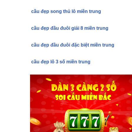
cầu đẹp song thủ lô miền trung
cầu đẹp đầu đuôi giải 8 miền trung
cầu đẹp đầu đuôi đặc biệt miền trung
cầu đẹp lô 3 số miền trung