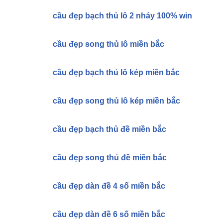
cầu đẹp bạch thủ lô 2 nháy 100% win
cầu đẹp song thủ lô miền bắc
cầu đẹp bạch thủ lô kép miền bắc
cầu đẹp song thủ lô kép miền bắc
cầu đẹp bạch thủ đề miền bắc
cầu đẹp song thủ đề miền bắc
cầu đẹp dàn đề 4 số miền bắc
cầu đẹp dàn đề 6 số miền bắc