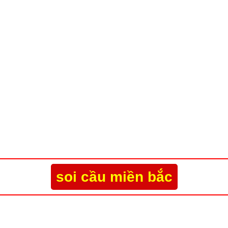
soi cầu miền bắc