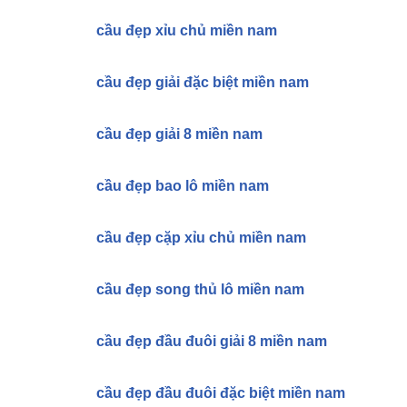
cầu đẹp xỉu chủ miền nam
cầu đẹp giải đặc biệt miền nam
cầu đẹp giải 8 miền nam
cầu đẹp bao lô miền nam
cầu đẹp cặp xỉu chủ miền nam
cầu đẹp song thủ lô miền nam
cầu đẹp đầu đuôi giải 8 miền nam
cầu đẹp đầu đuôi đặc biệt miền nam