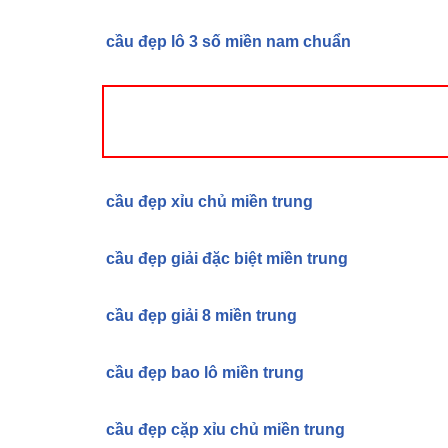
cầu đẹp lô 3 số miền nam chuẩn
cầu đẹp xỉu chủ miền trung
cầu đẹp giải đặc biệt miền trung
cầu đẹp giải 8 miền trung
cầu đẹp bao lô miền trung
cầu đẹp cặp xỉu chủ miền trung