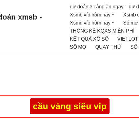
dự đoán 3 càng ăn ngay – dự 
Xsmb víp hôm nay
Xsmb c
đoán xmsb -
Xsmn víp hôm nay
Sổ mơ 
THỐNG KÊ KQXS MIỄN PHÍ
KẾT QUẢ XỔ SỐ
VIETLOT
SỔ MƠ
QUAY THỬ
SỐ
cầu vàng siêu vip