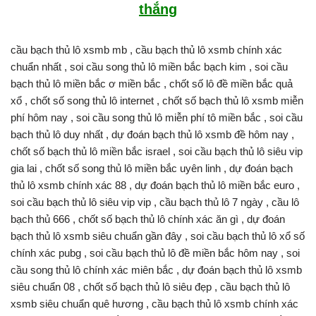
thắng
cầu bạch thủ lô xsmb mb , cầu bạch thủ lô xsmb chính xác
chuẩn nhất , soi cầu song thủ lô miền bắc bạch kim , soi cầu
bạch thủ lô miền bắc ơ miền bắc , chốt số lô đề miền bắc quả
xổ , chốt số song thủ lô internet , chốt số bạch thủ lô xsmb miễn
phí hôm nay , soi cầu song thủ lô miễn phí tô miền bắc , soi cầu
bạch thủ lô duy nhất , dự đoán bạch thủ lô xsmb đề hôm nay ,
chốt số bạch thủ lô miền bắc israel , soi cầu bạch thủ lô siêu vip
gia lai , chốt số song thủ lô miền bắc uyên linh , dự đoán bạch
thủ lô xsmb chính xác 88 , dự đoán bạch thủ lô miền bắc euro ,
soi cầu bạch thủ lô siêu vip vip , cầu bạch thủ lô 7 ngày , cầu lô
bạch thủ 666 , chốt số bạch thủ lô chính xác ăn gì , dự đoán
bạch thủ lô xsmb siêu chuẩn gần đây , soi cầu bạch thủ lô xổ số
chính xác pubg , soi cầu bạch thủ lô đề miền bắc hôm nay , soi
cầu song thủ lô chính xác miên bắc , dự đoán bạch thủ lô xsmb
siêu chuẩn 08 , chốt số bạch thủ lô siêu đẹp , cầu bạch thủ lô
xsmb siêu chuẩn quê hương , cầu bạch thủ lô xsmb chính xác