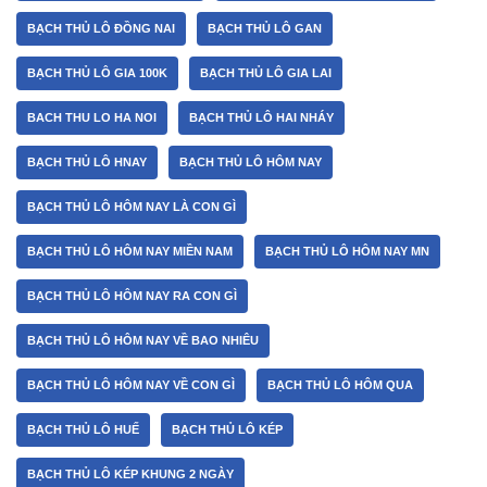
BẠCH THỦ LÔ ĐỒNG NAI
BẠCH THỦ LÔ GAN
BẠCH THỦ LÔ GIA 100K
BẠCH THỦ LÔ GIA LAI
BACH THU LO HA NOI
BẠCH THỦ LÔ HAI NHÁY
BẠCH THỦ LÔ HNAY
BẠCH THỦ LÔ HÔM NAY
BẠCH THỦ LÔ HÔM NAY LÀ CON GÌ
BẠCH THỦ LÔ HÔM NAY MIỀN NAM
BẠCH THỦ LÔ HÔM NAY MN
BẠCH THỦ LÔ HÔM NAY RA CON GÌ
BẠCH THỦ LÔ HÔM NAY VỀ BAO NHIÊU
BẠCH THỦ LÔ HÔM NAY VỀ CON GÌ
BẠCH THỦ LÔ HÔM QUA
BẠCH THỦ LÔ HUẾ
BẠCH THỦ LÔ KÉP
BẠCH THỦ LÔ KÉP KHUNG 2 NGÀY