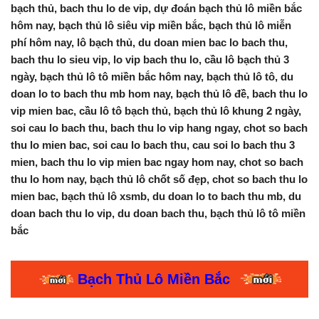
bạch thủ, bach thu lo de vip, dự đoán bạch thủ lô miền bắc
hôm nay, bạch thủ lô siêu vip miền bắc, bạch thủ lô miễn
phí hôm nay, lô bạch thủ, du doan mien bac lo bach thu,
bach thu lo sieu vip, lo vip bach thu lo, cầu lô bạch thủ 3
ngày, bạch thủ lô tô miền bắc hôm nay, bạch thủ lô tô, du
doan lo to bach thu mb hom nay, bạch thủ lô đề, bach thu lo
vip mien bac, cầu lô tô bạch thủ, bạch thủ lô khung 2 ngày,
soi cau lo bach thu, bach thu lo vip hang ngay, chot so bach
thu lo mien bac, soi cau lo bach thu, cau soi lo bach thu 3
mien, bach thu lo vip mien bac ngay hom nay, chot so bach
thu lo hom nay, bạch thủ lô chốt số đẹp, chot so bach thu lo
mien bac, bạch thủ lô xsmb, du doan lo to bach thu mb, du
doan bach thu lo vip, du doan bach thu, bạch thủ lô tô miền
bắc
Bạch Thủ Lô Miền Bắc