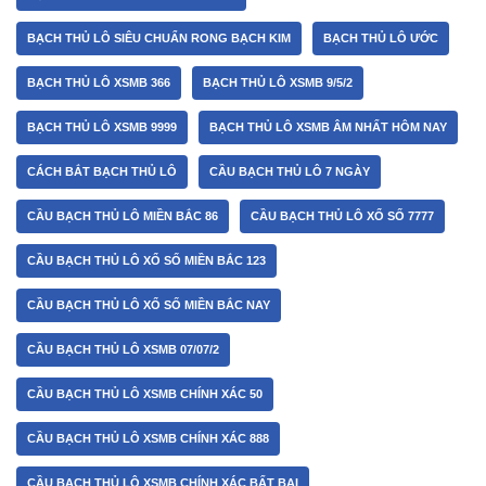
BẠCH THỦ LÔ SIÊU CHUẨN RONG BẠCH KIM
BẠCH THỦ LÔ ƯỚC
BẠCH THỦ LÔ XSMB 366
BẠCH THỦ LÔ XSMB 9/5/2
BẠCH THỦ LÔ XSMB 9999
BẠCH THỦ LÔ XSMB ÂM NHẤT HÔM NAY
CÁCH BẮT BẠCH THỦ LÔ
CẦU BẠCH THỦ LÔ 7 NGÀY
CẦU BẠCH THỦ LÔ MIỀN BẮC 86
CẦU BẠCH THỦ LÔ XỔ SỐ 7777
CẦU BẠCH THỦ LÔ XỔ SỐ MIỀN BẮC 123
CẦU BẠCH THỦ LÔ XỔ SỐ MIỀN BẮC NAY
CẦU BẠCH THỦ LÔ XSMB 07/07/2
CẦU BẠCH THỦ LÔ XSMB CHÍNH XÁC 50
CẦU BẠCH THỦ LÔ XSMB CHÍNH XÁC 888
CẦU BẠCH THỦ LÔ XSMB CHÍNH XÁC BẤT BẠI