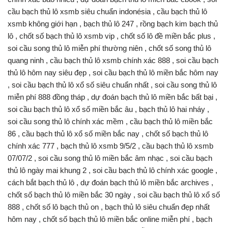
cầu bạch thủ lô xsmb siêu chuẩn indonésia , cầu bạch thủ lô
xsmb không giới hạn , bạch thủ lô 247 , rồng bạch kim bạch thủ
lô , chốt số bạch thủ lô xsmb vip , chốt số lô đề miền bắc plus ,
soi cầu song thủ lô miễn phí thường niên , chốt số song thủ lô
quang ninh , cầu bạch thủ lô xsmb chính xác 888 , soi cầu bạch
thủ lô hôm nay siêu đẹp , soi cầu bạch thủ lô miền bắc hôm nay
, soi cầu bạch thủ lô xổ số siêu chuẩn nhất , soi cầu song thủ lô
miễn phí 888 đồng tháp , dự đoán bạch thủ lô miền bắc bất bại ,
soi cầu bạch thủ lô xổ số miền bắc âu , bạch thủ lô hai nháy ,
soi cầu song thủ lô chính xác mềm , cầu bạch thủ lô miền bắc
86 , cầu bạch thủ lô xổ số miền bắc nay , chốt số bạch thủ lô
chính xác 777 , bạch thủ lô xsmb 9/5/2 , cầu bạch thủ lô xsmb
07/07/2 , soi cầu song thủ lô miền bắc âm nhạc , soi cầu bạch
thủ lô ngày mai khung 2 , soi cầu bạch thủ lô chính xác google ,
cách bắt bạch thủ lô , dự đoán bạch thủ lô miền bắc archives ,
chốt số bạch thủ lô miền bắc 30 ngày , soi cầu bạch thủ lô xổ số
888 , chốt số lô bạch thủ on , bạch thủ lô siêu chuẩn đẹp nhất
hôm nay , chốt số bạch thủ lô miền bắc online miễn phí , bạch