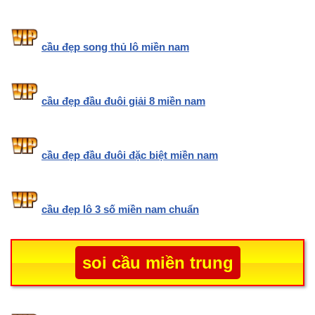
cầu đẹp song thủ lô miền nam
cầu đẹp đầu đuôi giải 8 miền nam
cầu đẹp đầu đuôi đặc biệt miền nam
cầu đẹp lô 3 số miền nam chuẩn
soi cầu miền trung