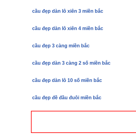
cầu đẹp dàn lô xiên 3 miền bắc
cầu đẹp dàn lô xiên 4 miền bắc
cầu đẹp 3 càng miền bắc
cầu đẹp dàn 3 càng 2 số miền bắc
cầu đẹp dàn lô 10 số miền bắc
cầu đẹp đề đầu đuôi miền bắc