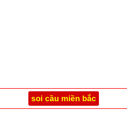
soi cầu miền bắc