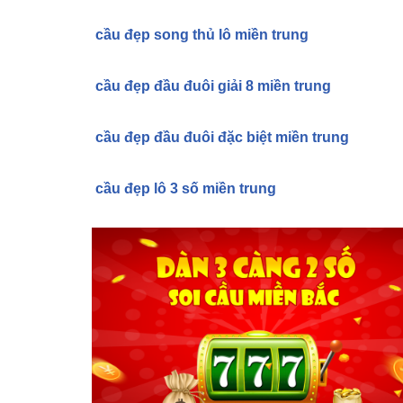
cầu đẹp song thủ lô miền trung
cầu đẹp đầu đuôi giải 8 miền trung
cầu đẹp đầu đuôi đặc biệt miền trung
cầu đẹp lô 3 số miền trung