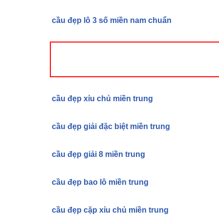
cầu đẹp lô 3 số miền nam chuẩn
cầu đẹp xỉu chủ miền trung
cầu đẹp giải đặc biệt miền trung
cầu đẹp giải 8 miền trung
cầu đẹp bao lô miền trung
cầu đẹp cặp xỉu chủ miền trung