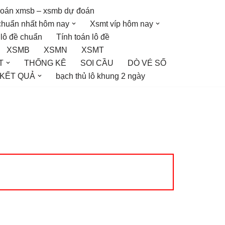
đoán xmsb – xsmb dự đoán
huẩn nhất hôm nay
Xsmt víp hôm nay
lô đề chuẩn
Tính toán lô đề
XSMB
XSMN
XSMT
T
THỐNG KÊ
SOI CẦU
DÒ VÉ SỐ
 KẾT QUẢ
bạch thủ lô khung 2 ngày