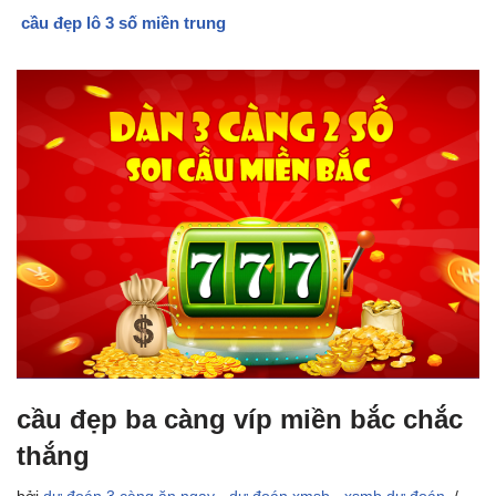
cầu đẹp lô 3 số miền trung
cầu đẹp ba càng víp miền bắc chắc
thắng