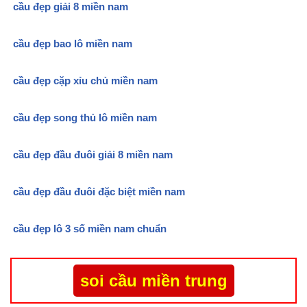
cầu đẹp giải 8 miền nam
cầu đẹp bao lô miền nam
cầu đẹp cặp xỉu chủ miền nam
cầu đẹp song thủ lô miền nam
cầu đẹp đầu đuôi giải 8 miền nam
cầu đẹp đầu đuôi đặc biệt miền nam
cầu đẹp lô 3 số miền nam chuẩn
soi cầu miền trung