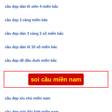
cầu đẹp dàn lô xiên 4 miền bắc
cầu đẹp 3 càng miền bắc
cầu đẹp dàn 3 càng 2 số miền bắc
cầu đẹp dàn lô 10 số miền bắc
cầu đẹp đề đầu đuôi miền bắc
soi cầu miền nam
cầu đẹp xỉu chủ miền nam
cầu đẹp giải đặc biệt miền nam