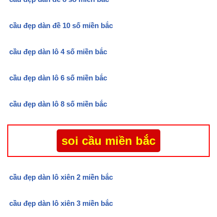
cầu đẹp dàn đề 10 số miền bắc
cầu đẹp dàn lô 4 số miền bắc
cầu đẹp dàn lô 6 số miền bắc
cầu đẹp dàn lô 8 số miền bắc
soi cầu miền bắc
cầu đẹp dàn lô xiên 2 miền bắc
cầu đẹp dàn lô xiên 3 miền bắc