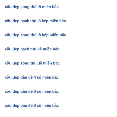
cầu đẹp song thủ lô miền bắc
cầu đẹp bạch thủ lô kép miền bắc
cầu đẹp song thủ lô kép miền bắc
cầu đẹp bạch thủ đề miền bắc
cầu đẹp song thủ đề miền bắc
cầu đẹp dàn đề 4 số miền bắc
cầu đẹp dàn đề 6 số miền bắc
cầu đẹp dàn đề 8 số miền bắc