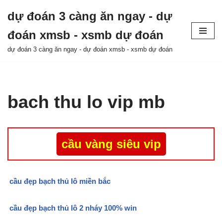
dự đoán 3 càng ăn ngay - dự
Chuyển
đoán xmsb - xsmb dự đoán
tới
nội
dự đoán 3 càng ăn ngay - dự đoán xmsb - xsmb dự đoán
dung
bach thu lo vip mb
cầu vàng siêu vip
cầu đẹp bạch thủ lô miền bắc
cầu đẹp bạch thủ lô 2 nháy 100% win