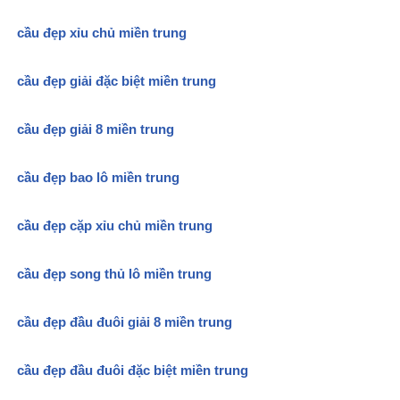
cầu đẹp xỉu chủ miền trung
cầu đẹp giải đặc biệt miền trung
cầu đẹp giải 8 miền trung
cầu đẹp bao lô miền trung
cầu đẹp cặp xỉu chủ miền trung
cầu đẹp song thủ lô miền trung
cầu đẹp đầu đuôi giải 8 miền trung
cầu đẹp đầu đuôi đặc biệt miền trung