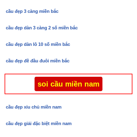
cầu đẹp 3 càng miền bắc
cầu đẹp dàn 3 càng 2 số miền bắc
cầu đẹp dàn lô 10 số miền bắc
cầu đẹp đề đầu đuôi miền bắc
soi cầu miền nam
cầu đẹp xỉu chủ miền nam
cầu đẹp giải đặc biệt miền nam