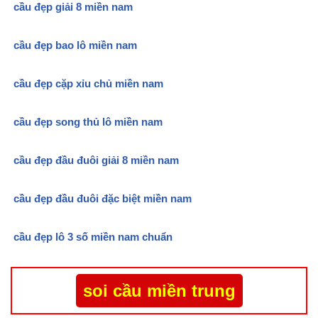
cầu đẹp giải 8 miền nam
cầu đẹp bao lô miền nam
cầu đẹp cặp xỉu chủ miền nam
cầu đẹp song thủ lô miền nam
cầu đẹp đầu đuôi giải 8 miền nam
cầu đẹp đầu đuôi đặc biệt miền nam
cầu đẹp lô 3 số miền nam chuẩn
soi cầu miền trung