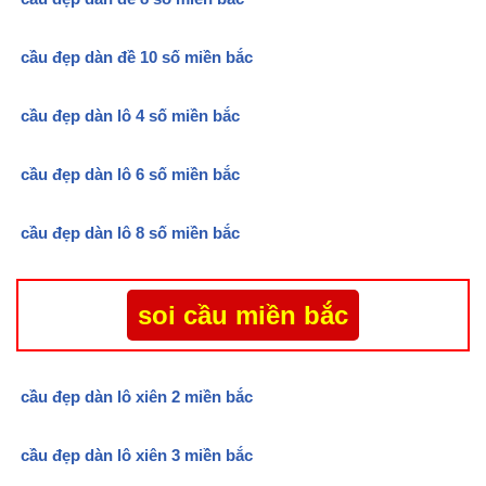
cầu đẹp dàn đề 10 số miền bắc
cầu đẹp dàn lô 4 số miền bắc
cầu đẹp dàn lô 6 số miền bắc
cầu đẹp dàn lô 8 số miền bắc
soi cầu miền bắc
cầu đẹp dàn lô xiên 2 miền bắc
cầu đẹp dàn lô xiên 3 miền bắc