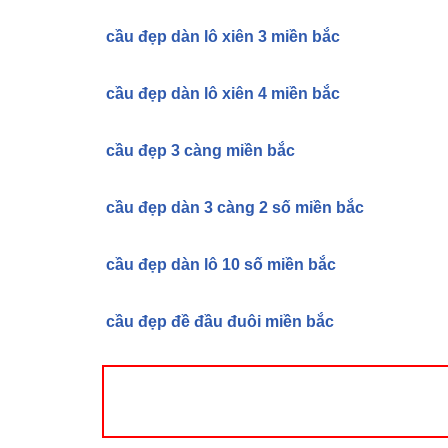
cầu đẹp dàn lô xiên 3 miền bắc
cầu đẹp dàn lô xiên 4 miền bắc
cầu đẹp 3 càng miền bắc
cầu đẹp dàn 3 càng 2 số miền bắc
cầu đẹp dàn lô 10 số miền bắc
cầu đẹp đề đầu đuôi miền bắc