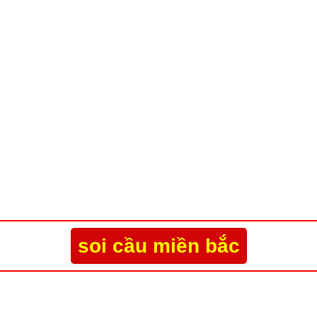
soi cầu miền bắc