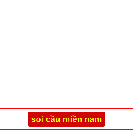
soi cầu miền nam