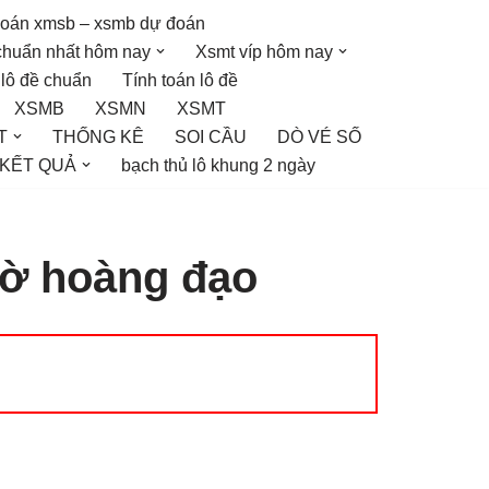
đoán xmsb – xsmb dự đoán
huẩn nhất hôm nay
Xsmt víp hôm nay
lô đề chuẩn
Tính toán lô đề
XSMB
XSMN
XSMT
T
THỐNG KÊ
SOI CẦU
DÒ VÉ SỐ
 KẾT QUẢ
bạch thủ lô khung 2 ngày
giờ hoàng đạo