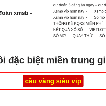
dự đoán 3 càng ăn ngay – dự 
Xsmb víp hôm nay
Xsmb c
đoán xmsb -
Xsmn víp hôm nay
Sổ mơ 
THỐNG KÊ KQXS MIỄN PHÍ
KẾT QUẢ XỔ SỐ
VIETLOT
SỔ MƠ
QUAY THỬ
SỐ
ôi đặc biệt miền trung 
cầu vàng siêu vip