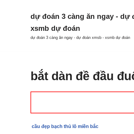
dự đoán 3 càng ăn ngay - dự 
Chuyển
tới
xsmb dự đoán
nội
dự đoán 3 càng ăn ngay - dự đoán xmsb - xsmb dự đoán
dung
bắt dàn đề đầu đuô
cầu đẹp bạch thủ lô miền bắc