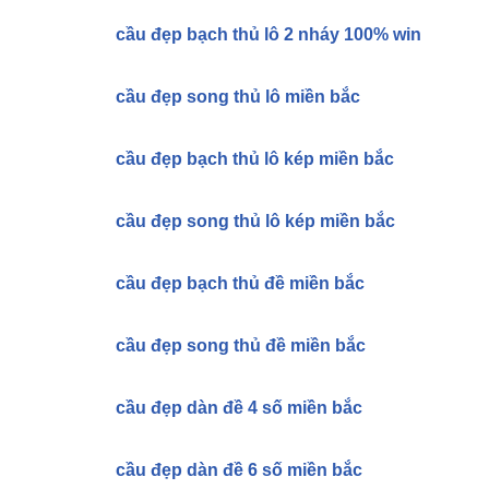
cầu đẹp bạch thủ lô 2 nháy 100% win
cầu đẹp song thủ lô miền bắc
cầu đẹp bạch thủ lô kép miền bắc
cầu đẹp song thủ lô kép miền bắc
cầu đẹp bạch thủ đề miền bắc
cầu đẹp song thủ đề miền bắc
cầu đẹp dàn đề 4 số miền bắc
cầu đẹp dàn đề 6 số miền bắc