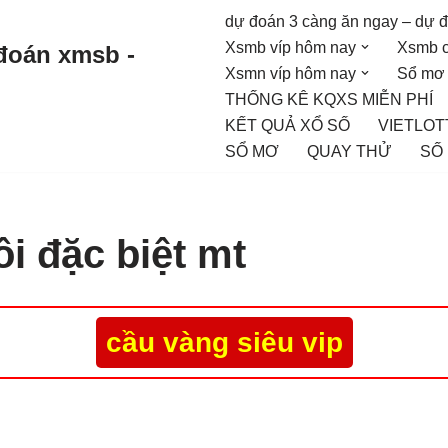
dự đoán 3 càng ăn ngay – dự 
Xsmb víp hôm nay
Xsmb c
đoán xmsb -
Xsmn víp hôm nay
Sổ mơ 
THỐNG KÊ KQXS MIỄN PHÍ
KẾT QUẢ XỔ SỐ
VIETLOT
SỔ MƠ
QUAY THỬ
SỐ
i đặc biệt mt
cầu vàng siêu vip