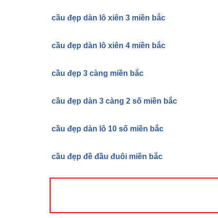
cầu đẹp dàn lô xiên 3 miền bắc
cầu đẹp dàn lô xiên 4 miền bắc
cầu đẹp 3 càng miền bắc
cầu đẹp dàn 3 càng 2 số miền bắc
cầu đẹp dàn lô 10 số miền bắc
cầu đẹp đề đầu đuôi miền bắc