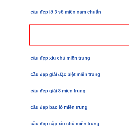
cầu đẹp lô 3 số miền nam chuẩn
cầu đẹp xỉu chủ miền trung
cầu đẹp giải đặc biệt miền trung
cầu đẹp giải 8 miền trung
cầu đẹp bao lô miền trung
cầu đẹp cặp xỉu chủ miền trung