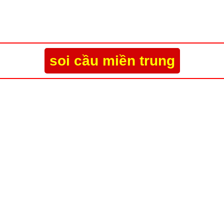
soi cầu miền trung