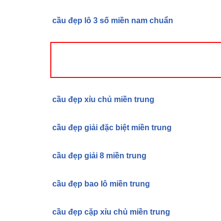
cầu đẹp lô 3 số miền nam chuẩn
cầu đẹp xỉu chủ miền trung
cầu đẹp giải đặc biệt miền trung
cầu đẹp giải 8 miền trung
cầu đẹp bao lô miền trung
cầu đẹp cặp xỉu chủ miền trung