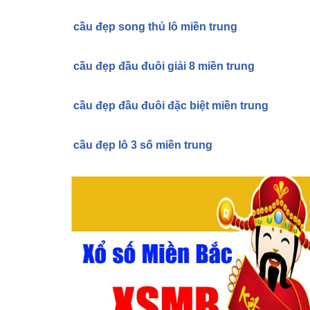
cầu đẹp song thủ lô miền trung
cầu đẹp đầu đuôi giải 8 miền trung
cầu đẹp đầu đuôi đặc biệt miền trung
cầu đẹp lô 3 số miền trung