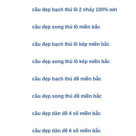
cầu đẹp bạch thủ lô 2 nháy 100% win
cầu đẹp song thủ lô miền bắc
cầu đẹp bạch thủ lô kép miền bắc
cầu đẹp song thủ lô kép miền bắc
cầu đẹp bạch thủ đề miền bắc
cầu đẹp song thủ đề miền bắc
cầu đẹp dàn đề 4 số miền bắc
cầu đẹp dàn đề 6 số miền bắc