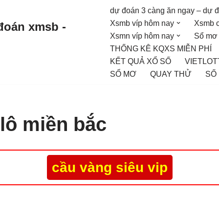
dự đoán 3 càng ăn ngay – dự 
Xsmb víp hôm nay
Xsmb c
đoán xmsb -
Xsmn víp hôm nay
Sổ mơ 
THỐNG KÊ KQXS MIỄN PHÍ
KẾT QUẢ XỔ SỐ
VIETLOT
SỔ MƠ
QUAY THỬ
SỐ
 lô miền bắc
cầu vàng siêu vip