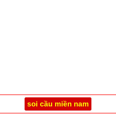
soi cầu miền nam