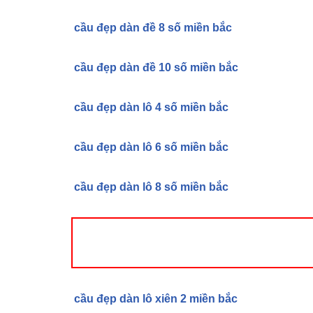
cầu đẹp dàn đề 8 số miền bắc
cầu đẹp dàn đề 10 số miền bắc
cầu đẹp dàn lô 4 số miền bắc
cầu đẹp dàn lô 6 số miền bắc
cầu đẹp dàn lô 8 số miền bắc
cầu đẹp dàn lô xiên 2 miền bắc