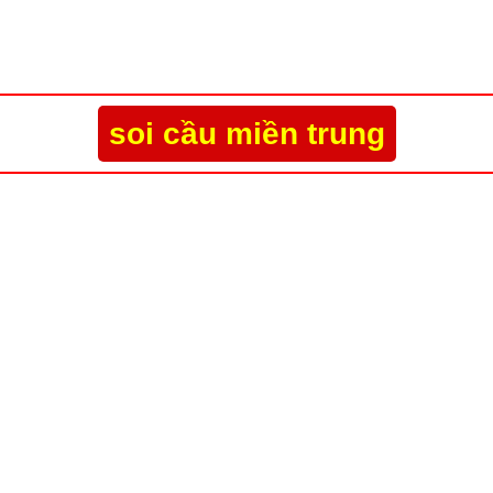
soi cầu miền trung