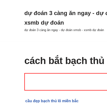
dự đoán 3 càng ăn ngay - dự 
Chuyển
tới
xsmb dự đoán
nội
dự đoán 3 càng ăn ngay - dự đoán xmsb - xsmb dự đoán
dung
cách bắt bạch thủ
cầu đẹp bạch thủ lô miền bắc