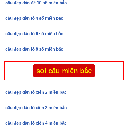
cầu đẹp dàn đề 10 số miền bắc
cầu đẹp dàn lô 4 số miền bắc
cầu đẹp dàn lô 6 số miền bắc
cầu đẹp dàn lô 8 số miền bắc
soi cầu miền bắc
cầu đẹp dàn lô xiên 2 miền bắc
cầu đẹp dàn lô xiên 3 miền bắc
cầu đẹp dàn lô xiên 4 miền bắc