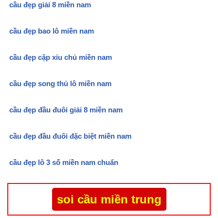
cầu đẹp giải 8 miền nam
cầu đẹp bao lô miền nam
cầu đẹp cặp xỉu chủ miền nam
cầu đẹp song thủ lô miền nam
cầu đẹp đầu đuôi giải 8 miền nam
cầu đẹp đầu đuôi đặc biệt miền nam
cầu đẹp lô 3 số miền nam chuẩn
soi cầu miền trung