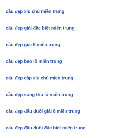
cầu đẹp xỉu chủ miền trung
cầu đẹp giải đặc biệt miền trung
cầu đẹp giải 8 miền trung
cầu đẹp bao lô miền trung
cầu đẹp cặp xỉu chủ miền trung
cầu đẹp song thủ lô miền trung
cầu đẹp đầu đuôi giải 8 miền trung
cầu đẹp đầu đuôi đặc biệt miền trung