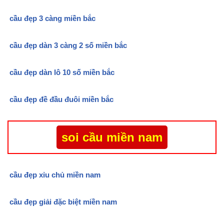
cầu đẹp 3 càng miền bắc
cầu đẹp dàn 3 càng 2 số miền bắc
cầu đẹp dàn lô 10 số miền bắc
cầu đẹp đề đầu đuôi miền bắc
soi cầu miền nam
cầu đẹp xỉu chủ miền nam
cầu đẹp giải đặc biệt miền nam