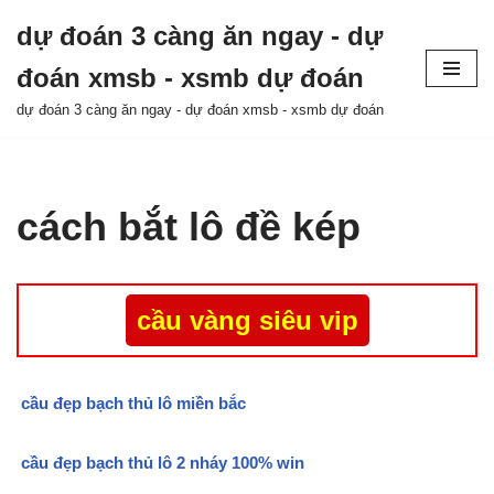
dự đoán 3 càng ăn ngay - dự
Chuyển
đoán xmsb - xsmb dự đoán
tới
nội
dự đoán 3 càng ăn ngay - dự đoán xmsb - xsmb dự đoán
dung
cách bắt lô đề kép
cầu vàng siêu vip
cầu đẹp bạch thủ lô miền bắc
cầu đẹp bạch thủ lô 2 nháy 100% win