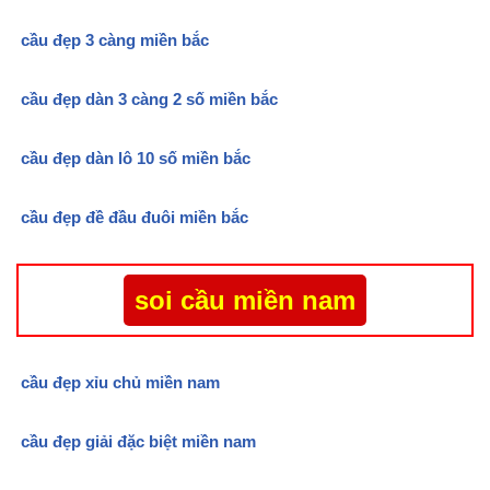
cầu đẹp 3 càng miền bắc
cầu đẹp dàn 3 càng 2 số miền bắc
cầu đẹp dàn lô 10 số miền bắc
cầu đẹp đề đầu đuôi miền bắc
soi cầu miền nam
cầu đẹp xỉu chủ miền nam
cầu đẹp giải đặc biệt miền nam