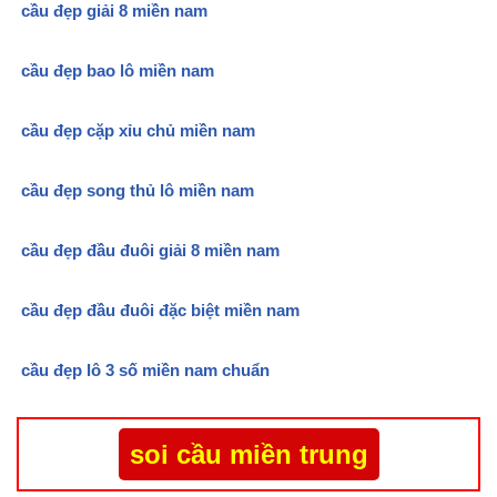
cầu đẹp giải 8 miền nam
cầu đẹp bao lô miền nam
cầu đẹp cặp xỉu chủ miền nam
cầu đẹp song thủ lô miền nam
cầu đẹp đầu đuôi giải 8 miền nam
cầu đẹp đầu đuôi đặc biệt miền nam
cầu đẹp lô 3 số miền nam chuẩn
soi cầu miền trung