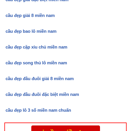
cầu đẹp giải 8 miền nam
cầu đẹp bao lô miền nam
cầu đẹp cặp xỉu chủ miền nam
cầu đẹp song thủ lô miền nam
cầu đẹp đầu đuôi giải 8 miền nam
cầu đẹp đầu đuôi đặc biệt miền nam
cầu đẹp lô 3 số miền nam chuẩn