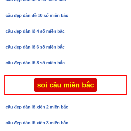
cầu đẹp dàn đề 10 số miền bắc
cầu đẹp dàn lô 4 số miền bắc
cầu đẹp dàn lô 6 số miền bắc
cầu đẹp dàn lô 8 số miền bắc
soi cầu miền bắc
cầu đẹp dàn lô xiên 2 miền bắc
cầu đẹp dàn lô xiên 3 miền bắc