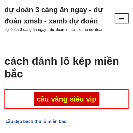
dự đoán 3 càng ăn ngay - dự
Chuyển
đoán xmsb - xsmb dự đoán
tới
nội
dự đoán 3 càng ăn ngay - dự đoán xmsb - xsmb dự đoán
dung
cách đánh lô kép miền
bắc
cầu vàng siêu vip
cầu đẹp bạch thủ lô miền bắc