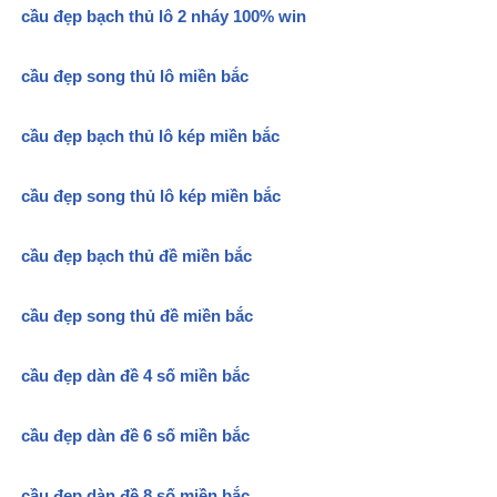
cầu đẹp bạch thủ lô 2 nháy 100% win
cầu đẹp song thủ lô miền bắc
cầu đẹp bạch thủ lô kép miền bắc
cầu đẹp song thủ lô kép miền bắc
cầu đẹp bạch thủ đề miền bắc
cầu đẹp song thủ đề miền bắc
cầu đẹp dàn đề 4 số miền bắc
cầu đẹp dàn đề 6 số miền bắc
cầu đẹp dàn đề 8 số miền bắc