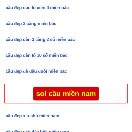
cầu đẹp dàn lô xiên 4 miền bắc
cầu đẹp 3 càng miền bắc
cầu đẹp dàn 3 càng 2 số miền bắc
cầu đẹp dàn lô 10 số miền bắc
cầu đẹp đề đầu đuôi miền bắc
soi cầu miền nam
cầu đẹp xỉu chủ miền nam
cầu đẹp giải đặc biệt miền nam