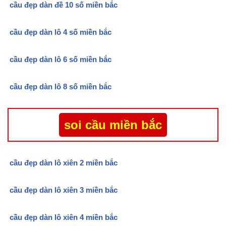
cầu đẹp dàn đề 10 số miền bắc
cầu đẹp dàn lô 4 số miền bắc
cầu đẹp dàn lô 6 số miền bắc
cầu đẹp dàn lô 8 số miền bắc
soi cầu miền bắc
cầu đẹp dàn lô xiên 2 miền bắc
cầu đẹp dàn lô xiên 3 miền bắc
cầu đẹp dàn lô xiên 4 miền bắc