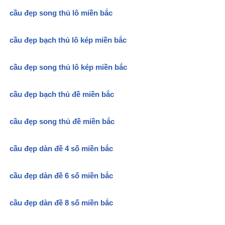
cầu đẹp song thủ lô miền bắc
cầu đẹp bạch thủ lô kép miền bắc
cầu đẹp song thủ lô kép miền bắc
cầu đẹp bạch thủ đề miền bắc
cầu đẹp song thủ đề miền bắc
cầu đẹp dàn đề 4 số miền bắc
cầu đẹp dàn đề 6 số miền bắc
cầu đẹp dàn đề 8 số miền bắc