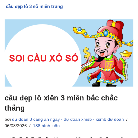
cầu đẹp lô 3 số miền trung
cầu đẹp lô xiên 3 miền bắc chắc
thắng
bởi
dự đoán 3 càng ăn ngay - dự đoán xmsb - xsmb dự đoán
06/08/2026
138 bình luận