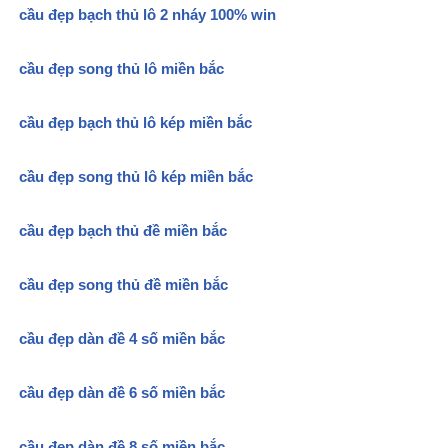
cầu đẹp bạch thủ lô 2 nháy 100% win
cầu đẹp song thủ lô miền bắc
cầu đẹp bạch thủ lô kép miền bắc
cầu đẹp song thủ lô kép miền bắc
cầu đẹp bạch thủ đề miền bắc
cầu đẹp song thủ đề miền bắc
cầu đẹp dàn đề 4 số miền bắc
cầu đẹp dàn đề 6 số miền bắc
cầu đẹp dàn đề 8 số miền bắc