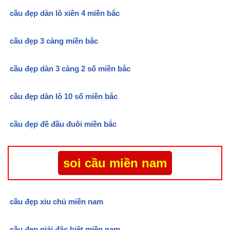
cầu đẹp dàn lô xiên 4 miền bắc
cầu đẹp 3 càng miền bắc
cầu đẹp dàn 3 càng 2 số miền bắc
cầu đẹp dàn lô 10 số miền bắc
cầu đẹp đề đầu đuôi miền bắc
soi cầu miền nam
cầu đẹp xỉu chủ miền nam
cầu đẹp giải đặc biệt miền nam