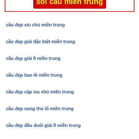
soi cầu miền trung
cầu đẹp xỉu chủ miền trung
cầu đẹp giải đặc biệt miền trung
cầu đẹp giải 8 miền trung
cầu đẹp bao lô miền trung
cầu đẹp cặp xỉu chủ miền trung
cầu đẹp song thủ lô miền trung
cầu đẹp đầu đuôi giải 8 miền trung