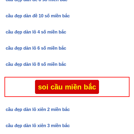
cầu đẹp dàn đề 10 số miền bắc
cầu đẹp dàn lô 4 số miền bắc
cầu đẹp dàn lô 6 số miền bắc
cầu đẹp dàn lô 8 số miền bắc
soi cầu miền bắc
cầu đẹp dàn lô xiên 2 miền bắc
cầu đẹp dàn lô xiên 3 miền bắc