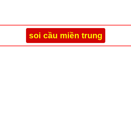
soi cầu miền trung