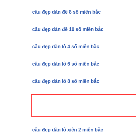
cầu đẹp dàn đề 8 số miền bắc
cầu đẹp dàn đề 10 số miền bắc
cầu đẹp dàn lô 4 số miền bắc
cầu đẹp dàn lô 6 số miền bắc
cầu đẹp dàn lô 8 số miền bắc
cầu đẹp dàn lô xiên 2 miền bắc