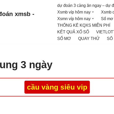
dự đoán 3 càng ăn ngay – dự 
Xsmb víp hôm nay
Xsmb c
đoán xmsb -
Xsmn víp hôm nay
Sổ mơ 
THỐNG KÊ KQXS MIỄN PHÍ
KẾT QUẢ XỔ SỐ
VIETLOT
SỔ MƠ
QUAY THỬ
SỐ
hung 3 ngày
cầu vàng siêu vip