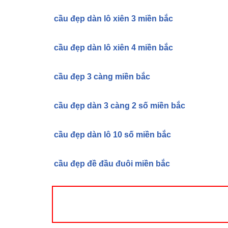
cầu đẹp dàn lô xiên 3 miền bắc
cầu đẹp dàn lô xiên 4 miền bắc
cầu đẹp 3 càng miền bắc
cầu đẹp dàn 3 càng 2 số miền bắc
cầu đẹp dàn lô 10 số miền bắc
cầu đẹp đề đầu đuôi miền bắc