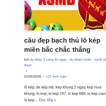
cầu đẹp bạch thủ lô kép
miền bắc chắc thắng
bởi
dự đoán 3 càng ăn ngay - dự đoán xmsb - xsmb d
đoán
03/06/2026
122 bình luận
lô kép, de kép mb, kep khung 2 ngay, kep nuoi
khung, lo kep, lo kep 247, lo kep 888, lo kep cam
lo kep…
Đọc tiếp »