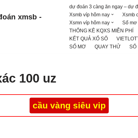
dự đoán 3 càng ăn ngay – dự 
Xsmb víp hôm nay
Xsmb c
đoán xmsb -
Xsmn víp hôm nay
Sổ mơ 
THỐNG KÊ KQXS MIỄN PHÍ
KẾT QUẢ XỔ SỐ
VIETLOT
SỔ MƠ
QUAY THỬ
SỐ
xác 100 uz
cầu vàng siêu vip