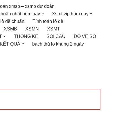
đoán xmsb – xsmb dự đoán
huẩn nhất hôm nay
Xsmt víp hôm nay
lô đề chuẩn
Tính toán lô đề
XSMB
XSMN
XSMT
T
THỐNG KÊ
SOI CẦU
DÒ VÉ SỐ
 KẾT QUẢ
bạch thủ lô khung 2 ngày