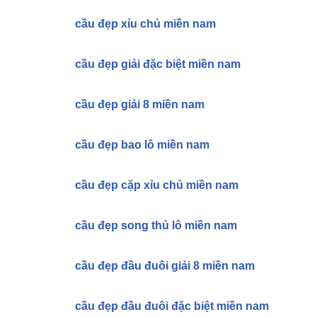
cầu đẹp xỉu chủ miền nam
cầu đẹp giải đặc biệt miền nam
cầu đẹp giải 8 miền nam
cầu đẹp bao lô miền nam
cầu đẹp cặp xỉu chủ miền nam
cầu đẹp song thủ lô miền nam
cầu đẹp đầu đuôi giải 8 miền nam
cầu đẹp đầu đuôi đặc biệt miền nam