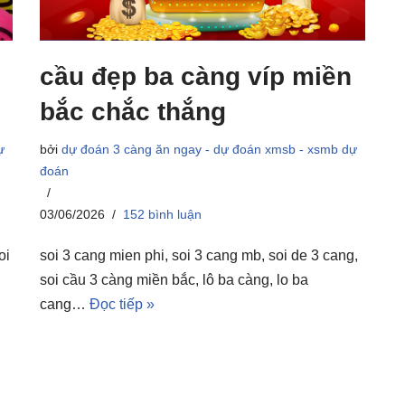
cầu đẹp ba càng víp miền
bắc chắc thắng
ự
bởi
dự đoán 3 càng ăn ngay - dự đoán xmsb - xsmb dự
đoán
03/06/2026
152 bình luận
oi
soi 3 cang mien phi, soi 3 cang mb, soi de 3 cang,
soi cầu 3 càng miền bắc, lô ba càng, lo ba
cang…
Đọc tiếp »