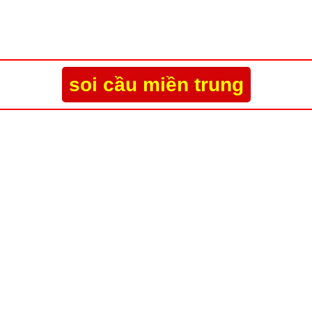
soi cầu miền trung