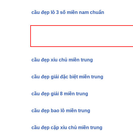
cầu đẹp lô 3 số miền nam chuẩn
cầu đẹp xỉu chủ miền trung
cầu đẹp giải đặc biệt miền trung
cầu đẹp giải 8 miền trung
cầu đẹp bao lô miền trung
cầu đẹp cặp xỉu chủ miền trung