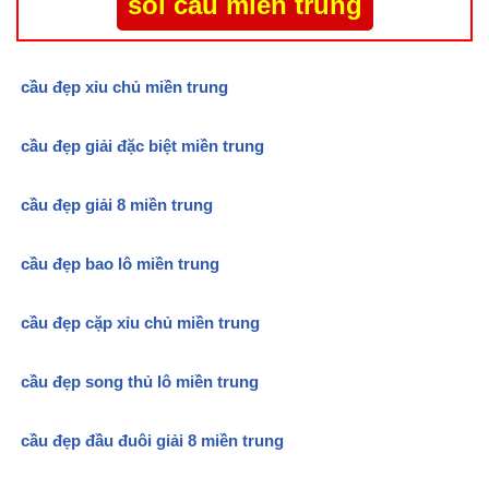
soi cầu miền trung
cầu đẹp xỉu chủ miền trung
cầu đẹp giải đặc biệt miền trung
cầu đẹp giải 8 miền trung
cầu đẹp bao lô miền trung
cầu đẹp cặp xỉu chủ miền trung
cầu đẹp song thủ lô miền trung
cầu đẹp đầu đuôi giải 8 miền trung