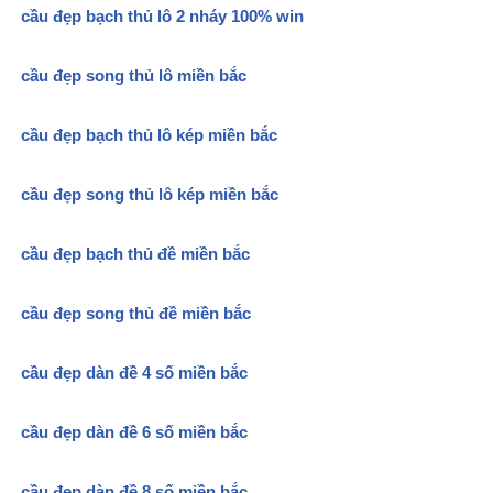
cầu đẹp bạch thủ lô 2 nháy 100% win
cầu đẹp song thủ lô miền bắc
cầu đẹp bạch thủ lô kép miền bắc
cầu đẹp song thủ lô kép miền bắc
cầu đẹp bạch thủ đề miền bắc
cầu đẹp song thủ đề miền bắc
cầu đẹp dàn đề 4 số miền bắc
cầu đẹp dàn đề 6 số miền bắc
cầu đẹp dàn đề 8 số miền bắc