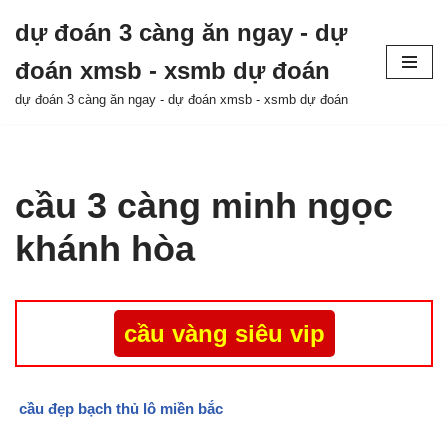
dự đoán 3 càng ăn ngay - dự
Chuyển
đoán xmsb - xsmb dự đoán
tới
nội
dự đoán 3 càng ăn ngay - dự đoán xmsb - xsmb dự đoán
dung
cầu 3 càng minh ngọc
khánh hòa
cầu vàng siêu vip
cầu đẹp bạch thủ lô miền bắc