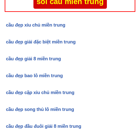
soi cầu miền trung
cầu đẹp xỉu chủ miền trung
cầu đẹp giải đặc biệt miền trung
cầu đẹp giải 8 miền trung
cầu đẹp bao lô miền trung
cầu đẹp cặp xỉu chủ miền trung
cầu đẹp song thủ lô miền trung
cầu đẹp đầu đuôi giải 8 miền trung