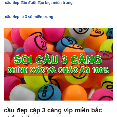
cầu đẹp đầu đuôi đặc biệt miền trung
cầu đẹp lô 3 số miền trung
cầu đẹp cặp 3 càng víp miền bắc