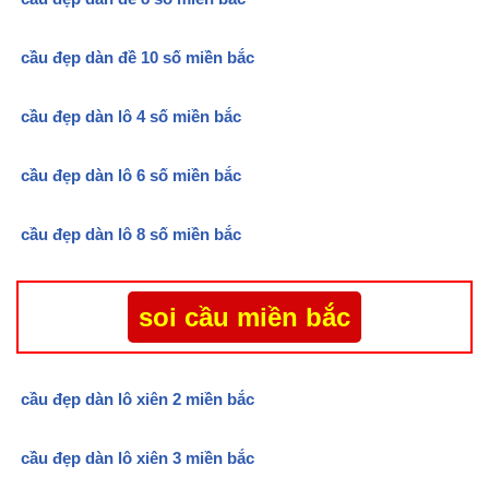
cầu đẹp dàn đề 10 số miền bắc
cầu đẹp dàn lô 4 số miền bắc
cầu đẹp dàn lô 6 số miền bắc
cầu đẹp dàn lô 8 số miền bắc
soi cầu miền bắc
cầu đẹp dàn lô xiên 2 miền bắc
cầu đẹp dàn lô xiên 3 miền bắc