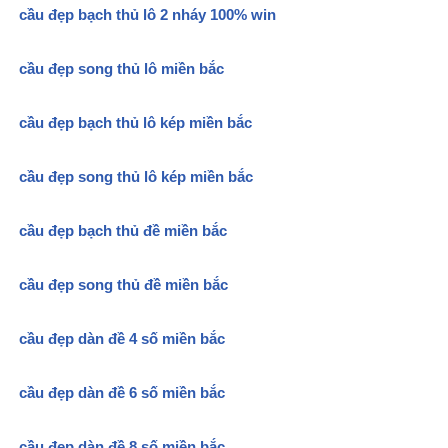
cầu đẹp bạch thủ lô 2 nháy 100% win
cầu đẹp song thủ lô miền bắc
cầu đẹp bạch thủ lô kép miền bắc
cầu đẹp song thủ lô kép miền bắc
cầu đẹp bạch thủ đề miền bắc
cầu đẹp song thủ đề miền bắc
cầu đẹp dàn đề 4 số miền bắc
cầu đẹp dàn đề 6 số miền bắc
cầu đẹp dàn đề 8 số miền bắc