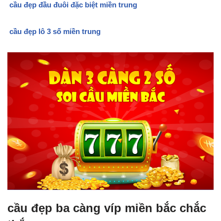
cầu đẹp đầu đuôi đặc biệt miền trung
cầu đẹp lô 3 số miền trung
cầu đẹp ba càng víp miền bắc chắc