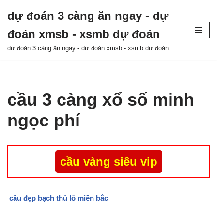
dự đoán 3 càng ăn ngay - dự
Chuyển
đoán xmsb - xsmb dự đoán
tới
nội
dự đoán 3 càng ăn ngay - dự đoán xmsb - xsmb dự đoán
dung
cầu 3 càng xổ số minh
ngọc phí
cầu vàng siêu vip
cầu đẹp bạch thủ lô miền bắc