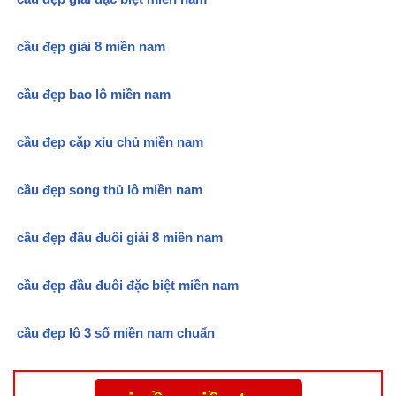
cầu đẹp giải 8 miền nam
cầu đẹp bao lô miền nam
cầu đẹp cặp xỉu chủ miền nam
cầu đẹp song thủ lô miền nam
cầu đẹp đầu đuôi giải 8 miền nam
cầu đẹp đầu đuôi đặc biệt miền nam
cầu đẹp lô 3 số miền nam chuẩn