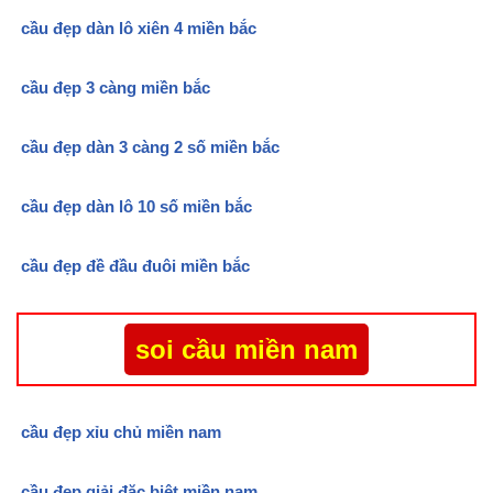
cầu đẹp dàn lô xiên 4 miền bắc
cầu đẹp 3 càng miền bắc
cầu đẹp dàn 3 càng 2 số miền bắc
cầu đẹp dàn lô 10 số miền bắc
cầu đẹp đề đầu đuôi miền bắc
soi cầu miền nam
cầu đẹp xỉu chủ miền nam
cầu đẹp giải đặc biệt miền nam