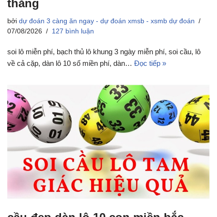
thắng
bởi
dự đoán 3 càng ăn ngay - dự đoán xmsb - xsmb dự đoán
07/08/2026
127 bình luận
soi lô miễn phí, bạch thủ lô khung 3 ngày miễn phí, soi cầu, lô
về cả cặp, dàn lô 10 số miền phí, dàn…
Đọc tiếp »