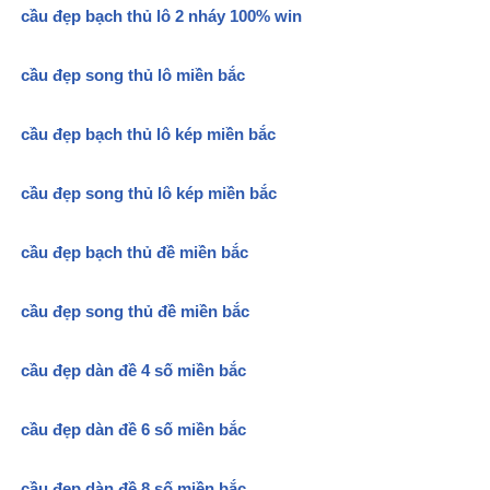
cầu đẹp bạch thủ lô 2 nháy 100% win
cầu đẹp song thủ lô miền bắc
cầu đẹp bạch thủ lô kép miền bắc
cầu đẹp song thủ lô kép miền bắc
cầu đẹp bạch thủ đề miền bắc
cầu đẹp song thủ đề miền bắc
cầu đẹp dàn đề 4 số miền bắc
cầu đẹp dàn đề 6 số miền bắc
cầu đẹp dàn đề 8 số miền bắc