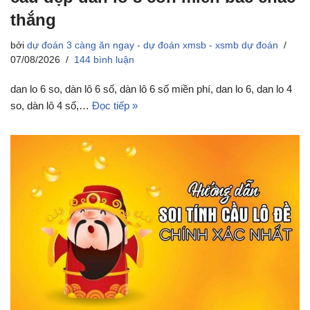
thắng
bởi
dự đoán 3 càng ăn ngay - dự đoán xmsb - xsmb dự đoán
07/08/2026
144 bình luận
dan lo 6 so, dàn lô 6 số, dàn lô 6 số miền phí, dan lo 6, dan lo 4
so, dàn lô 4 số,…
Đọc tiếp »