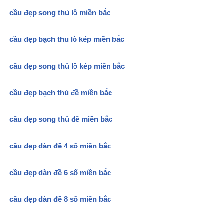
cầu đẹp song thủ lô miền bắc
cầu đẹp bạch thủ lô kép miền bắc
cầu đẹp song thủ lô kép miền bắc
cầu đẹp bạch thủ đề miền bắc
cầu đẹp song thủ đề miền bắc
cầu đẹp dàn đề 4 số miền bắc
cầu đẹp dàn đề 6 số miền bắc
cầu đẹp dàn đề 8 số miền bắc