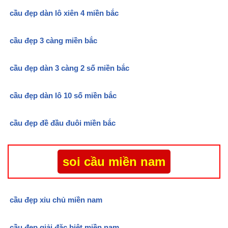
cầu đẹp dàn lô xiên 4 miền bắc
cầu đẹp 3 càng miền bắc
cầu đẹp dàn 3 càng 2 số miền bắc
cầu đẹp dàn lô 10 số miền bắc
cầu đẹp đề đầu đuôi miền bắc
soi cầu miền nam
cầu đẹp xỉu chủ miền nam
cầu đẹp giải đặc biệt miền nam