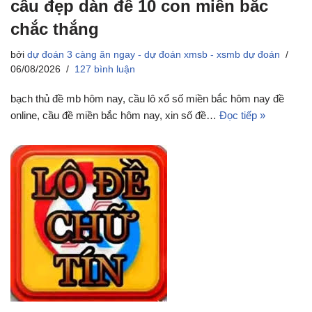
cầu đẹp dàn đề 10 con miền bắc
chắc thắng
bởi
dự đoán 3 càng ăn ngay - dự đoán xmsb - xsmb dự đoán
06/08/2026
127 bình luận
bạch thủ đề mb hôm nay, cầu lô xổ số miền bắc hôm nay đề
online, cầu đề miền bắc hôm nay, xin số đề…
Đọc tiếp »