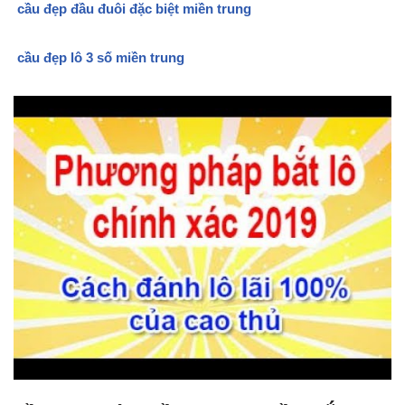
cầu đẹp đầu đuôi đặc biệt miền trung
cầu đẹp lô 3 số miền trung