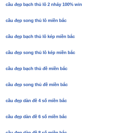
cầu đẹp bạch thủ lô 2 nháy 100% win
cầu đẹp song thủ lô miền bắc
cầu đẹp bạch thủ lô kép miền bắc
cầu đẹp song thủ lô kép miền bắc
cầu đẹp bạch thủ đề miền bắc
cầu đẹp song thủ đề miền bắc
cầu đẹp dàn đề 4 số miền bắc
cầu đẹp dàn đề 6 số miền bắc
cầu đẹp dàn đề 8 số miền bắc