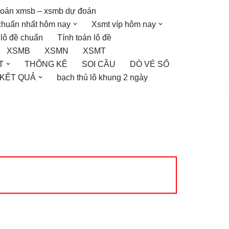
đoán xmsb – xsmb dự đoán
huẩn nhất hôm nay
Xsmt víp hôm nay
lô đề chuẩn
Tính toán lô đề
XSMB
XSMN
XSMT
T
THỐNG KÊ
SOI CẦU
DÒ VÉ SỐ
 KẾT QUẢ
bạch thủ lô khung 2 ngày