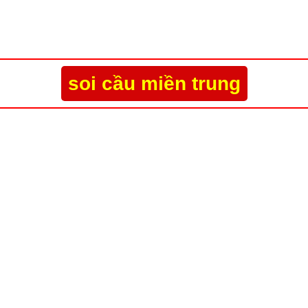
soi cầu miền trung