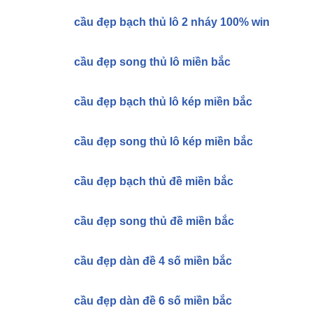
cầu đẹp bạch thủ lô 2 nháy 100% win
cầu đẹp song thủ lô miền bắc
cầu đẹp bạch thủ lô kép miền bắc
cầu đẹp song thủ lô kép miền bắc
cầu đẹp bạch thủ đề miền bắc
cầu đẹp song thủ đề miền bắc
cầu đẹp dàn đề 4 số miền bắc
cầu đẹp dàn đề 6 số miền bắc