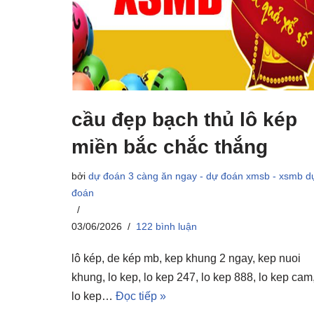
cầu đẹp bạch thủ lô kép
miền bắc chắc thắng
bởi
dự đoán 3 càng ăn ngay - dự đoán xmsb - xsmb d
đoán
03/06/2026
122 bình luận
lô kép, de kép mb, kep khung 2 ngay, kep nuoi
khung, lo kep, lo kep 247, lo kep 888, lo kep cam
lo kep…
Đọc tiếp »