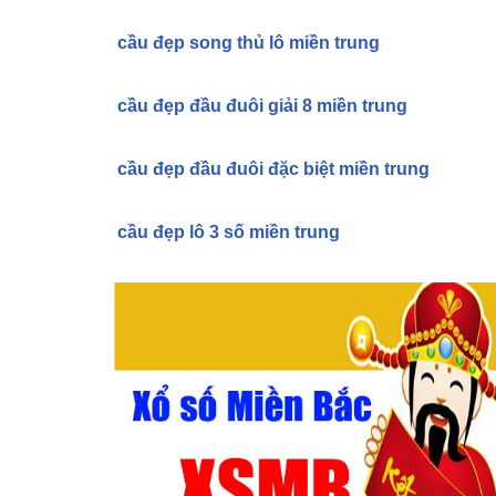
cầu đẹp song thủ lô miền trung
cầu đẹp đầu đuôi giải 8 miền trung
cầu đẹp đầu đuôi đặc biệt miền trung
cầu đẹp lô 3 số miền trung