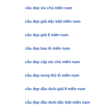
cầu đẹp xỉu chủ miền nam
cầu đẹp giải đặc biệt miền nam
cầu đẹp giải 8 miền nam
cầu đẹp bao lô miền nam
cầu đẹp cặp xỉu chủ miền nam
cầu đẹp song thủ lô miền nam
cầu đẹp đầu đuôi giải 8 miền nam
cầu đẹp đầu đuôi đặc biệt miền nam