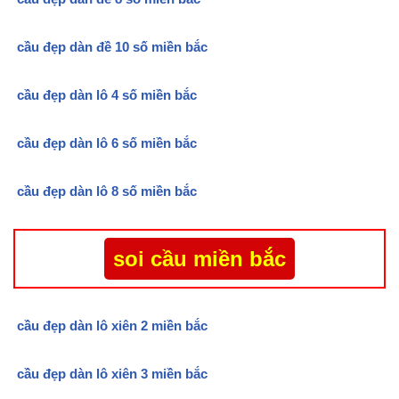
cầu đẹp dàn đề 10 số miền bắc
cầu đẹp dàn lô 4 số miền bắc
cầu đẹp dàn lô 6 số miền bắc
cầu đẹp dàn lô 8 số miền bắc
soi cầu miền bắc
cầu đẹp dàn lô xiên 2 miền bắc
cầu đẹp dàn lô xiên 3 miền bắc