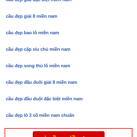
cầu đẹp giải 8 miền nam
cầu đẹp bao lô miền nam
cầu đẹp cặp xỉu chủ miền nam
cầu đẹp song thủ lô miền nam
cầu đẹp đầu đuôi giải 8 miền nam
cầu đẹp đầu đuôi đặc biệt miền nam
cầu đẹp lô 3 số miền nam chuẩn