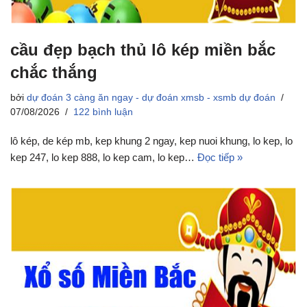
cầu đẹp bạch thủ lô kép miền bắc
chắc thắng
bởi
dự đoán 3 càng ăn ngay - dự đoán xmsb - xsmb dự đoán
07/08/2026
122 bình luận
lô kép, de kép mb, kep khung 2 ngay, kep nuoi khung, lo kep, lo
kep 247, lo kep 888, lo kep cam, lo kep…
Đọc tiếp »