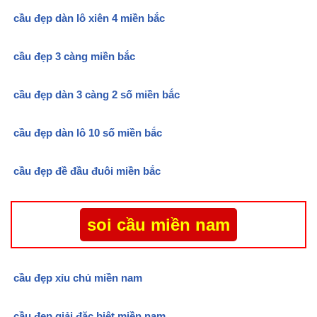
cầu đẹp dàn lô xiên 4 miền bắc
cầu đẹp 3 càng miền bắc
cầu đẹp dàn 3 càng 2 số miền bắc
cầu đẹp dàn lô 10 số miền bắc
cầu đẹp đề đầu đuôi miền bắc
soi cầu miền nam
cầu đẹp xỉu chủ miền nam
cầu đẹp giải đặc biệt miền nam