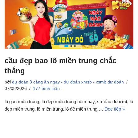
cầu đẹp bao lô miền trung chắc
thắng
bởi
dự đoán 3 càng ăn ngay - dự đoán xmsb - xsmb dự đoán
07/08/2026
177 bình luận
lô gan miền trung, lô đẹp miền trung hôm nay, sớ đầu đuôi mt, lô
đẹp miền trung, lô miền trung, lô đề miền trung,…
Đọc tiếp »