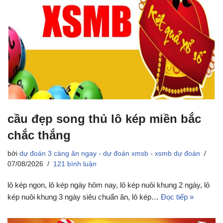
cầu đẹp song thủ lô kép miền bắc
chắc thắng
bởi
dự đoán 3 càng ăn ngay - dự đoán xmsb - xsmb dự đoán
07/08/2026
121 bình luận
lô kép ngon, lô kép ngày hôm nay, lô kép nuôi khung 2 ngày, lô
kép nuôi khung 3 ngày siêu chuẩn ăn, lô kép…
Đọc tiếp »