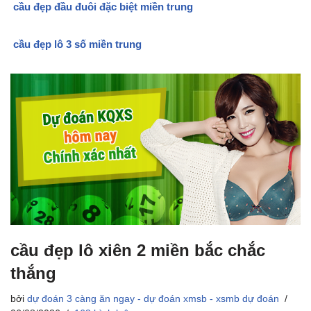
cầu đẹp đầu đuôi đặc biệt miền trung
cầu đẹp lô 3 số miền trung
cầu đẹp lô xiên 2 miền bắc chắc
thắng
bởi
dự đoán 3 càng ăn ngay - dự đoán xmsb - xsmb dự đoán