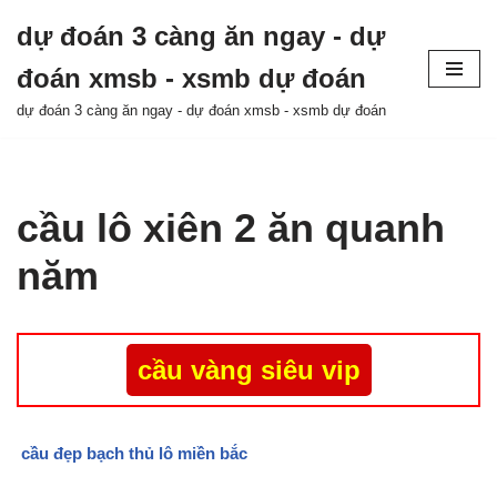
dự đoán 3 càng ăn ngay - dự
Chuyển
đoán xmsb - xsmb dự đoán
tới
nội
dự đoán 3 càng ăn ngay - dự đoán xmsb - xsmb dự đoán
dung
cầu lô xiên 2 ăn quanh
năm
cầu vàng siêu vip
cầu đẹp bạch thủ lô miền bắc