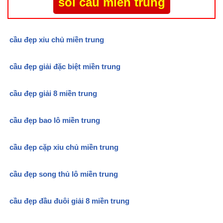
soi cầu miền trung
cầu đẹp xỉu chủ miền trung
cầu đẹp giải đặc biệt miền trung
cầu đẹp giải 8 miền trung
cầu đẹp bao lô miền trung
cầu đẹp cặp xỉu chủ miền trung
cầu đẹp song thủ lô miền trung
cầu đẹp đầu đuôi giải 8 miền trung