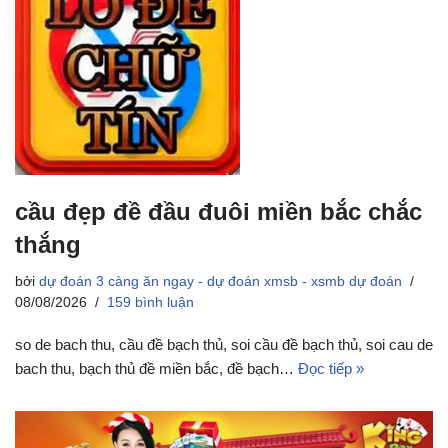
cầu đẹp đề đầu đuôi miền bắc chắc
thắng
bởi
dự đoán 3 càng ăn ngay - dự đoán xmsb - xsmb dự đoán
08/08/2026
159 bình luận
so de bach thu, cầu đề bạch thủ, soi cầu đề bạch thủ, soi cau de
bach thu, bạch thủ đề miền bắc, đề bạch…
Đọc tiếp »