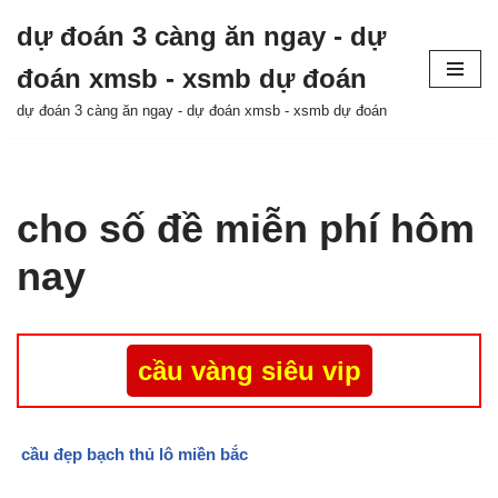
dự đoán 3 càng ăn ngay - dự
Chuyển
đoán xmsb - xsmb dự đoán
tới
nội
dự đoán 3 càng ăn ngay - dự đoán xmsb - xsmb dự đoán
dung
cho số đề miễn phí hôm
nay
cầu vàng siêu vip
cầu đẹp bạch thủ lô miền bắc