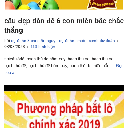
cầu đẹp dàn đề 6 con miền bắc chắc
thắng
bởi
dự đoán 3 càng ăn ngay - dự đoán xmsb - xsmb dự đoán
08/08/2026
113 bình luận
soicầulôđề, bạch thủ de hôm nay, bach thu de, bạch thu de,
bạch thủ đề, bạch thủ đề hôm nay, bạch thủ de miền bắc,…
Đọc
tiếp »