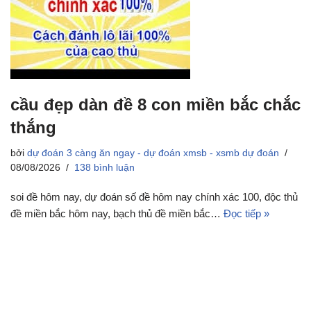
cầu đẹp dàn đề 8 con miền bắc chắc
thắng
bởi
dự đoán 3 càng ăn ngay - dự đoán xmsb - xsmb dự đoán
08/08/2026
138 bình luận
soi đề hôm nay, dự đoán số đề hôm nay chính xác 100, độc thủ
đề miền bắc hôm nay, bạch thủ đề miền bắc…
Đọc tiếp »