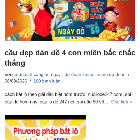
cầu đẹp dàn đề 4 con miền bắc chắc
thắng
bởi
dự đoán 3 càng ăn ngay - dự đoán xmsb - xsmb dự đoán
08/08/2026
160 bình luận
cách bắt lô theo giải đặc biệt hôm trước, nuoilode247 com, soi
cầu de hôm nay, cau lo de 247 net, soi cầu 50 số,…
Đọc tiếp »