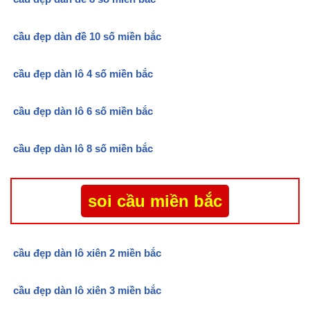
cầu đẹp dàn đề 10 số miền bắc
cầu đẹp dàn lô 4 số miền bắc
cầu đẹp dàn lô 6 số miền bắc
cầu đẹp dàn lô 8 số miền bắc
soi cầu miền bắc
cầu đẹp dàn lô xiên 2 miền bắc
cầu đẹp dàn lô xiên 3 miền bắc