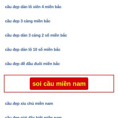
cầu đẹp dàn lô xiên 4 miền bắc
cầu đẹp 3 càng miền bắc
cầu đẹp dàn 3 càng 2 số miền bắc
cầu đẹp dàn lô 10 số miền bắc
cầu đẹp đề đầu đuôi miền bắc
soi cầu miền nam
cầu đẹp xỉu chủ miền nam
cầu đẹp giải đặc biệt miền nam