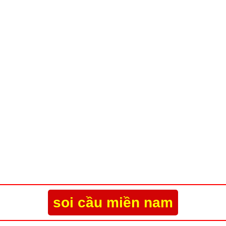
soi cầu miền nam