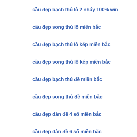
cầu đẹp bạch thủ lô 2 nháy 100% win
cầu đẹp song thủ lô miền bắc
cầu đẹp bạch thủ lô kép miền bắc
cầu đẹp song thủ lô kép miền bắc
cầu đẹp bạch thủ đề miền bắc
cầu đẹp song thủ đề miền bắc
cầu đẹp dàn đề 4 số miền bắc
cầu đẹp dàn đề 6 số miền bắc