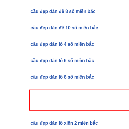
cầu đẹp dàn đề 8 số miền bắc
cầu đẹp dàn đề 10 số miền bắc
cầu đẹp dàn lô 4 số miền bắc
cầu đẹp dàn lô 6 số miền bắc
cầu đẹp dàn lô 8 số miền bắc
cầu đẹp dàn lô xiên 2 miền bắc