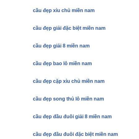
cầu đẹp xỉu chủ miền nam
cầu đẹp giải đặc biệt miền nam
cầu đẹp giải 8 miền nam
cầu đẹp bao lô miền nam
cầu đẹp cặp xỉu chủ miền nam
cầu đẹp song thủ lô miền nam
cầu đẹp đầu đuôi giải 8 miền nam
cầu đẹp đầu đuôi đặc biệt miền nam