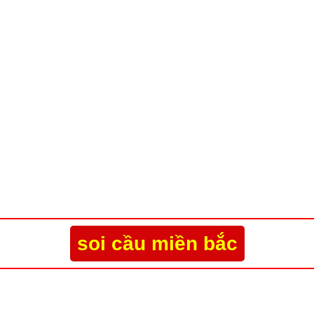
soi cầu miền bắc