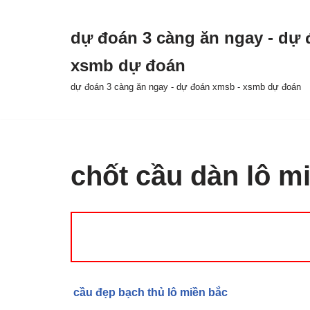
dự đoán 3 càng ăn ngay - dự 
Chuyển
tới
xsmb dự đoán
nội
dự đoán 3 càng ăn ngay - dự đoán xmsb - xsmb dự đoán
dung
chốt cầu dàn lô mi
cầu đẹp bạch thủ lô miền bắc