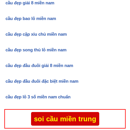
cầu đẹp giải 8 miền nam
cầu đẹp bao lô miền nam
cầu đẹp cặp xỉu chủ miền nam
cầu đẹp song thủ lô miền nam
cầu đẹp đầu đuôi giải 8 miền nam
cầu đẹp đầu đuôi đặc biệt miền nam
cầu đẹp lô 3 số miền nam chuẩn
soi cầu miền trung