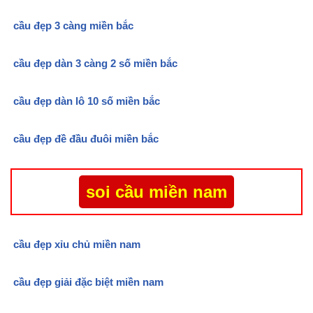
cầu đẹp 3 càng miền bắc
cầu đẹp dàn 3 càng 2 số miền bắc
cầu đẹp dàn lô 10 số miền bắc
cầu đẹp đề đầu đuôi miền bắc
soi cầu miền nam
cầu đẹp xỉu chủ miền nam
cầu đẹp giải đặc biệt miền nam