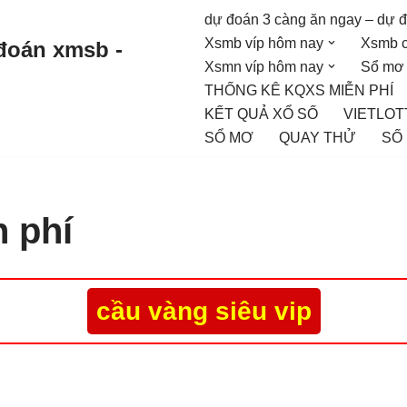
dự đoán 3 càng ăn ngay – dự 
Xsmb víp hôm nay
Xsmb c
đoán xmsb -
Xsmn víp hôm nay
Sổ mơ 
THỐNG KÊ KQXS MIỄN PHÍ
KẾT QUẢ XỔ SỐ
VIETLOT
SỔ MƠ
QUAY THỬ
SỐ
n phí
cầu vàng siêu vip