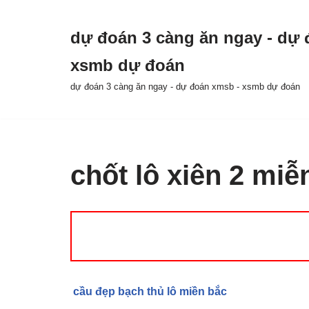
dự đoán 3 càng ăn ngay - dự 
Chuyển
tới
xsmb dự đoán
nội
dự đoán 3 càng ăn ngay - dự đoán xmsb - xsmb dự đoán
dung
chốt lô xiên 2 miễ
cầu đẹp bạch thủ lô miền bắc