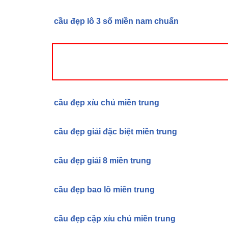
cầu đẹp lô 3 số miền nam chuẩn
cầu đẹp xỉu chủ miền trung
cầu đẹp giải đặc biệt miền trung
cầu đẹp giải 8 miền trung
cầu đẹp bao lô miền trung
cầu đẹp cặp xỉu chủ miền trung