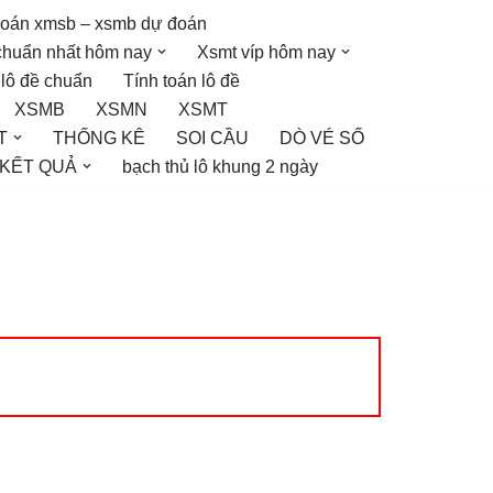
đoán xmsb – xsmb dự đoán
huẩn nhất hôm nay
Xsmt víp hôm nay
lô đề chuẩn
Tính toán lô đề
XSMB
XSMN
XSMT
T
THỐNG KÊ
SOI CẦU
DÒ VÉ SỐ
 KẾT QUẢ
bạch thủ lô khung 2 ngày