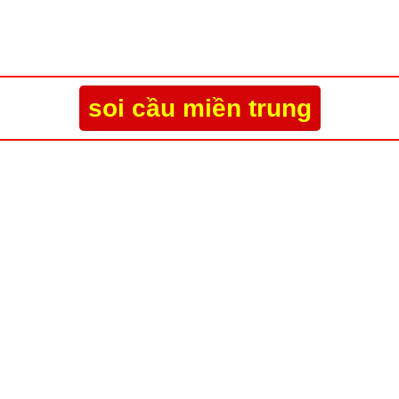
soi cầu miền trung