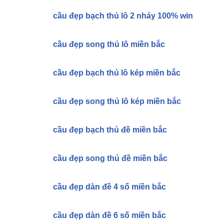
cầu đẹp bạch thủ lô 2 nháy 100% win
cầu đẹp song thủ lô miền bắc
cầu đẹp bạch thủ lô kép miền bắc
cầu đẹp song thủ lô kép miền bắc
cầu đẹp bạch thủ đề miền bắc
cầu đẹp song thủ đề miền bắc
cầu đẹp dàn đề 4 số miền bắc
cầu đẹp dàn đề 6 số miền bắc