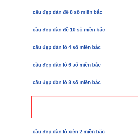
cầu đẹp dàn đề 8 số miền bắc
cầu đẹp dàn đề 10 số miền bắc
cầu đẹp dàn lô 4 số miền bắc
cầu đẹp dàn lô 6 số miền bắc
cầu đẹp dàn lô 8 số miền bắc
cầu đẹp dàn lô xiên 2 miền bắc