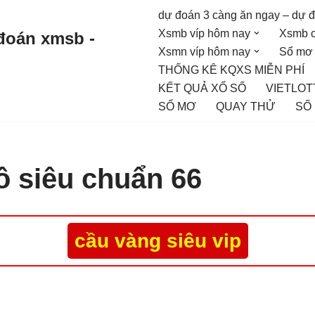
dự đoán 3 càng ăn ngay – dự 
Xsmb víp hôm nay
Xsmb c
đoán xmsb -
Xsmn víp hôm nay
Sổ mơ 
THỐNG KÊ KQXS MIỄN PHÍ
KẾT QUẢ XỔ SỐ
VIETLOT
SỔ MƠ
QUAY THỬ
SỐ
ô siêu chuẩn 66
cầu vàng siêu vip