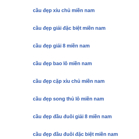
cầu đẹp xỉu chủ miền nam
cầu đẹp giải đặc biệt miền nam
cầu đẹp giải 8 miền nam
cầu đẹp bao lô miền nam
cầu đẹp cặp xỉu chủ miền nam
cầu đẹp song thủ lô miền nam
cầu đẹp đầu đuôi giải 8 miền nam
cầu đẹp đầu đuôi đặc biệt miền nam