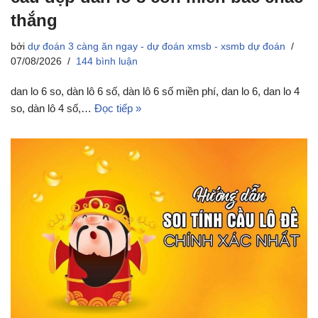
thắng
bởi
dự đoán 3 càng ăn ngay - dự đoán xmsb - xsmb dự đoán
07/08/2026
144 bình luận
dan lo 6 so, dàn lô 6 số, dàn lô 6 số miền phí, dan lo 6, dan lo 4
so, dàn lô 4 số,…
Đọc tiếp »