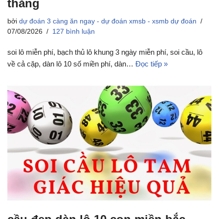
thắng
bởi
dự đoán 3 càng ăn ngay - dự đoán xmsb - xsmb dự đoán
07/08/2026
127 bình luận
soi lô miễn phí, bạch thủ lô khung 3 ngày miễn phí, soi cầu, lô
về cả cặp, dàn lô 10 số miền phí, dàn…
Đọc tiếp »