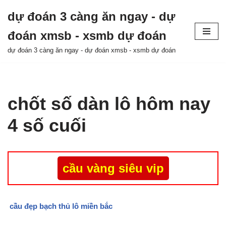
dự đoán 3 càng ăn ngay - dự
Chuyển
đoán xmsb - xsmb dự đoán
tới
nội
dự đoán 3 càng ăn ngay - dự đoán xmsb - xsmb dự đoán
dung
chốt số dàn lô hôm nay
4 số cuối
cầu vàng siêu vip
cầu đẹp bạch thủ lô miền bắc