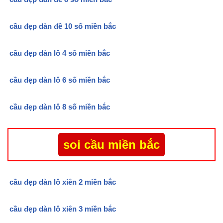
cầu đẹp dàn đề 10 số miền bắc
cầu đẹp dàn lô 4 số miền bắc
cầu đẹp dàn lô 6 số miền bắc
cầu đẹp dàn lô 8 số miền bắc
soi cầu miền bắc
cầu đẹp dàn lô xiên 2 miền bắc
cầu đẹp dàn lô xiên 3 miền bắc