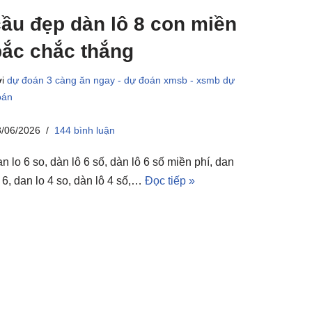
cầu đẹp dàn lô 8 con miền
bắc chắc thắng
ởi
dự đoán 3 càng ăn ngay - dự đoán xmsb - xsmb dự
oán
3/06/2026
144 bình luận
n lo 6 so, dàn lô 6 số, dàn lô 6 số miền phí, dan
 6, dan lo 4 so, dàn lô 4 số,…
Đọc tiếp »