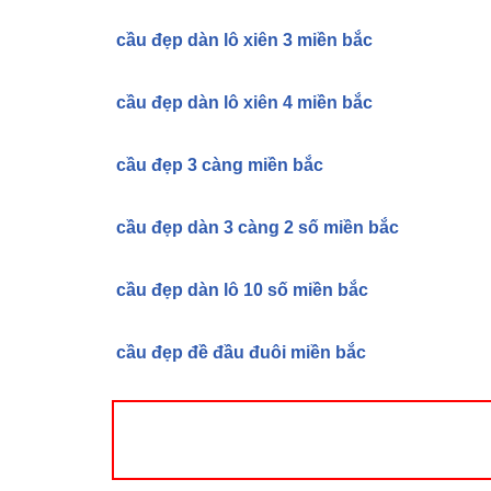
cầu đẹp dàn lô xiên 3 miền bắc
cầu đẹp dàn lô xiên 4 miền bắc
cầu đẹp 3 càng miền bắc
cầu đẹp dàn 3 càng 2 số miền bắc
cầu đẹp dàn lô 10 số miền bắc
cầu đẹp đề đầu đuôi miền bắc