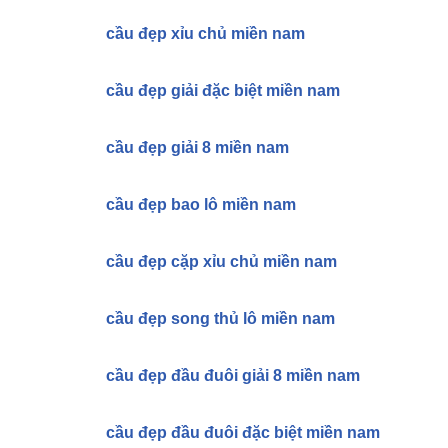
cầu đẹp xỉu chủ miền nam
cầu đẹp giải đặc biệt miền nam
cầu đẹp giải 8 miền nam
cầu đẹp bao lô miền nam
cầu đẹp cặp xỉu chủ miền nam
cầu đẹp song thủ lô miền nam
cầu đẹp đầu đuôi giải 8 miền nam
cầu đẹp đầu đuôi đặc biệt miền nam