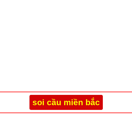
soi cầu miền bắc