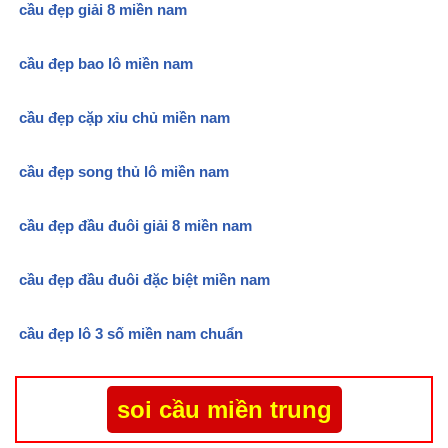
cầu đẹp giải 8 miền nam
cầu đẹp bao lô miền nam
cầu đẹp cặp xỉu chủ miền nam
cầu đẹp song thủ lô miền nam
cầu đẹp đầu đuôi giải 8 miền nam
cầu đẹp đầu đuôi đặc biệt miền nam
cầu đẹp lô 3 số miền nam chuẩn
soi cầu miền trung