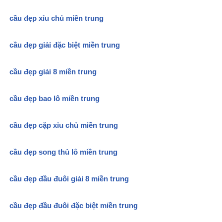
cầu đẹp xỉu chủ miền trung
cầu đẹp giải đặc biệt miền trung
cầu đẹp giải 8 miền trung
cầu đẹp bao lô miền trung
cầu đẹp cặp xỉu chủ miền trung
cầu đẹp song thủ lô miền trung
cầu đẹp đầu đuôi giải 8 miền trung
cầu đẹp đầu đuôi đặc biệt miền trung