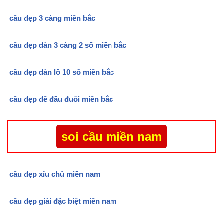
cầu đẹp 3 càng miền bắc
cầu đẹp dàn 3 càng 2 số miền bắc
cầu đẹp dàn lô 10 số miền bắc
cầu đẹp đề đầu đuôi miền bắc
soi cầu miền nam
cầu đẹp xỉu chủ miền nam
cầu đẹp giải đặc biệt miền nam