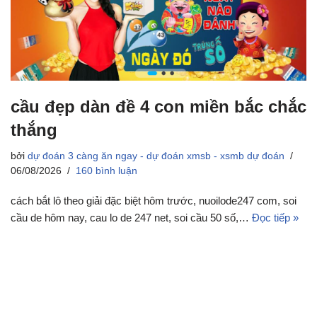
cầu đẹp dàn đề 4 con miền bắc chắc
thắng
bởi
dự đoán 3 càng ăn ngay - dự đoán xmsb - xsmb dự đoán
06/08/2026
160 bình luận
cách bắt lô theo giải đặc biệt hôm trước, nuoilode247 com, soi
cầu de hôm nay, cau lo de 247 net, soi cầu 50 số,…
Đọc tiếp »