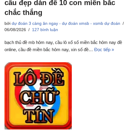
cầu đẹp dàn đề 10 con miền bắc
chắc thắng
bởi
dự đoán 3 càng ăn ngay - dự đoán xmsb - xsmb dự đoán
06/08/2026
127 bình luận
bạch thủ đề mb hôm nay, cầu lô xổ số miền bắc hôm nay đề
online, cầu đề miền bắc hôm nay, xin số đề…
Đọc tiếp »