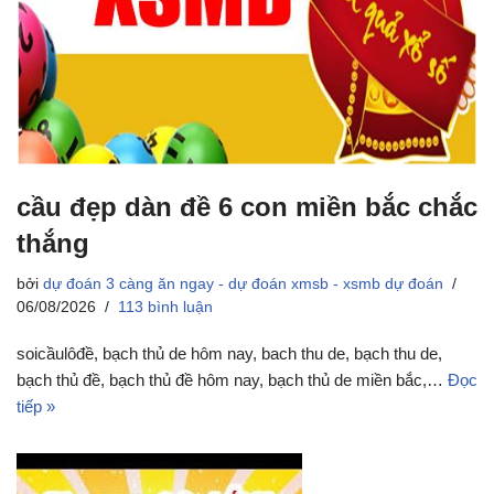
cầu đẹp dàn đề 6 con miền bắc chắc
thắng
bởi
dự đoán 3 càng ăn ngay - dự đoán xmsb - xsmb dự đoán
06/08/2026
113 bình luận
soicầulôđề, bạch thủ de hôm nay, bach thu de, bạch thu de,
bạch thủ đề, bạch thủ đề hôm nay, bạch thủ de miền bắc,…
Đọc
tiếp »