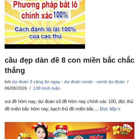
cầu đẹp dàn đề 8 con miền bắc chắc
thắng
bởi
dự đoán 3 càng ăn ngay - dự đoán xmsb - xsmb dự đoán
06/08/2026
138 bình luận
soi đề hôm nay, dự đoán số đề hôm nay chính xác 100, độc thủ
đề miền bắc hôm nay, bạch thủ đề miền bắc…
Đọc tiếp »