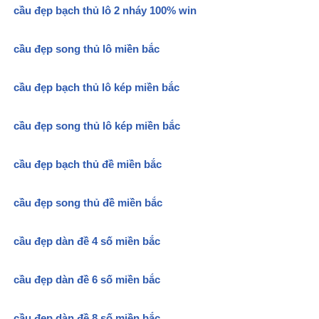
cầu đẹp bạch thủ lô 2 nháy 100% win
cầu đẹp song thủ lô miền bắc
cầu đẹp bạch thủ lô kép miền bắc
cầu đẹp song thủ lô kép miền bắc
cầu đẹp bạch thủ đề miền bắc
cầu đẹp song thủ đề miền bắc
cầu đẹp dàn đề 4 số miền bắc
cầu đẹp dàn đề 6 số miền bắc
cầu đẹp dàn đề 8 số miền bắc