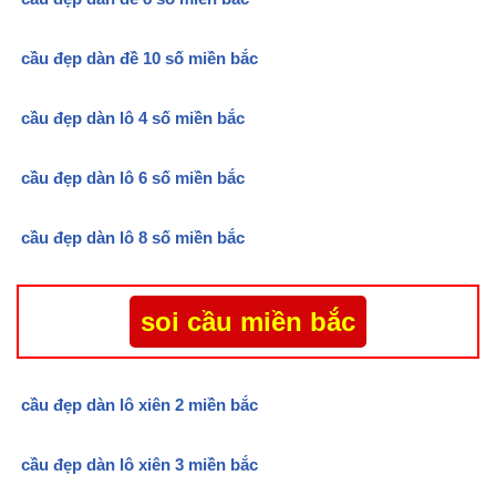
cầu đẹp dàn đề 10 số miền bắc
cầu đẹp dàn lô 4 số miền bắc
cầu đẹp dàn lô 6 số miền bắc
cầu đẹp dàn lô 8 số miền bắc
soi cầu miền bắc
cầu đẹp dàn lô xiên 2 miền bắc
cầu đẹp dàn lô xiên 3 miền bắc