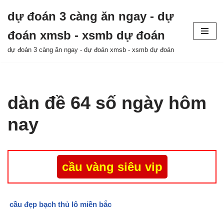
dự đoán 3 càng ăn ngay - dự
Chuyển
đoán xmsb - xsmb dự đoán
tới
nội
dự đoán 3 càng ăn ngay - dự đoán xmsb - xsmb dự đoán
dung
dàn đề 64 số ngày hôm
nay
cầu vàng siêu vip
cầu đẹp bạch thủ lô miền bắc