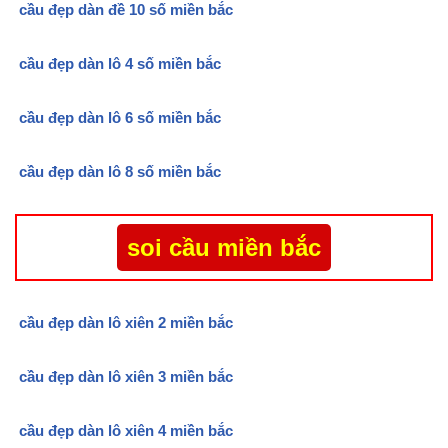
cầu đẹp dàn đề 10 số miền bắc
cầu đẹp dàn lô 4 số miền bắc
cầu đẹp dàn lô 6 số miền bắc
cầu đẹp dàn lô 8 số miền bắc
soi cầu miền bắc
cầu đẹp dàn lô xiên 2 miền bắc
cầu đẹp dàn lô xiên 3 miền bắc
cầu đẹp dàn lô xiên 4 miền bắc