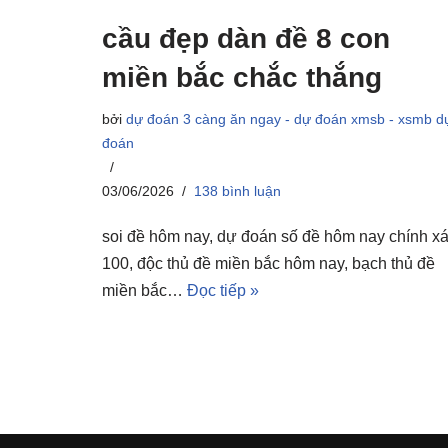
cầu đẹp dàn đề 8 con
miền bắc chắc thắng
bởi
dự đoán 3 càng ăn ngay - dự đoán xmsb - xsmb d
đoán
03/06/2026
138 bình luận
soi đề hôm nay, dự đoán số đề hôm nay chính x
100, độc thủ đề miền bắc hôm nay, bạch thủ đề
miền bắc…
Đọc tiếp »