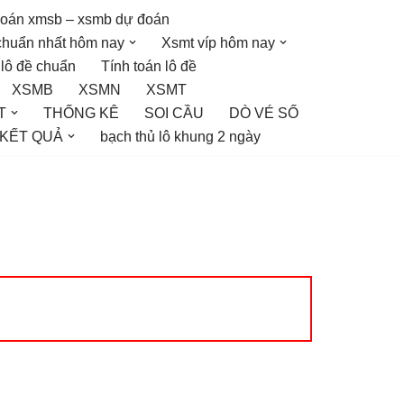
đoán xmsb – xsmb dự đoán
huẩn nhất hôm nay
Xsmt víp hôm nay
lô đề chuẩn
Tính toán lô đề
XSMB
XSMN
XSMT
T
THỐNG KÊ
SOI CẦU
DÒ VÉ SỐ
 KẾT QUẢ
bạch thủ lô khung 2 ngày