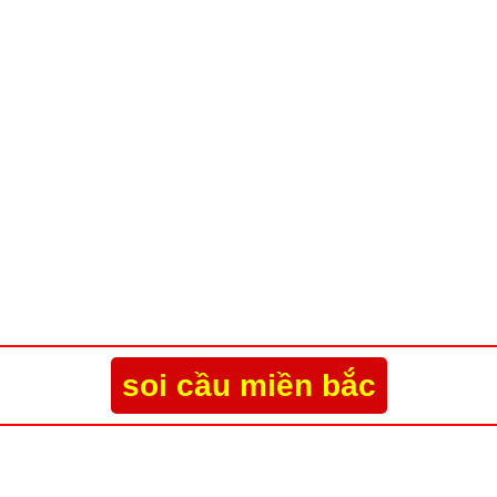
soi cầu miền bắc