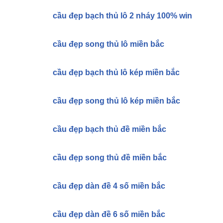
cầu đẹp bạch thủ lô 2 nháy 100% win
cầu đẹp song thủ lô miền bắc
cầu đẹp bạch thủ lô kép miền bắc
cầu đẹp song thủ lô kép miền bắc
cầu đẹp bạch thủ đề miền bắc
cầu đẹp song thủ đề miền bắc
cầu đẹp dàn đề 4 số miền bắc
cầu đẹp dàn đề 6 số miền bắc