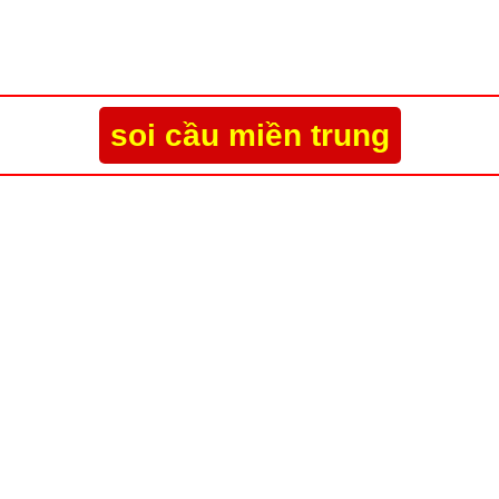
soi cầu miền trung