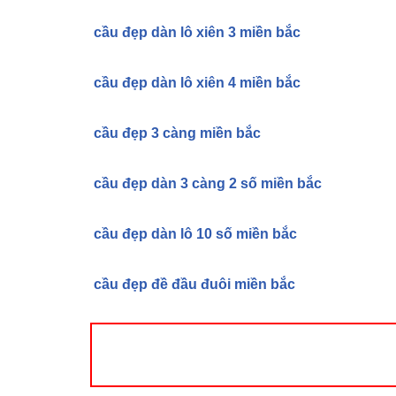
cầu đẹp dàn lô xiên 3 miền bắc
cầu đẹp dàn lô xiên 4 miền bắc
cầu đẹp 3 càng miền bắc
cầu đẹp dàn 3 càng 2 số miền bắc
cầu đẹp dàn lô 10 số miền bắc
cầu đẹp đề đầu đuôi miền bắc