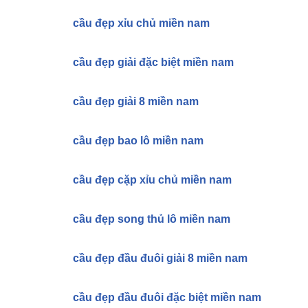
cầu đẹp xỉu chủ miền nam
cầu đẹp giải đặc biệt miền nam
cầu đẹp giải 8 miền nam
cầu đẹp bao lô miền nam
cầu đẹp cặp xỉu chủ miền nam
cầu đẹp song thủ lô miền nam
cầu đẹp đầu đuôi giải 8 miền nam
cầu đẹp đầu đuôi đặc biệt miền nam