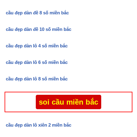
cầu đẹp dàn đề 8 số miền bắc
cầu đẹp dàn đề 10 số miền bắc
cầu đẹp dàn lô 4 số miền bắc
cầu đẹp dàn lô 6 số miền bắc
cầu đẹp dàn lô 8 số miền bắc
soi cầu miền bắc
cầu đẹp dàn lô xiên 2 miền bắc