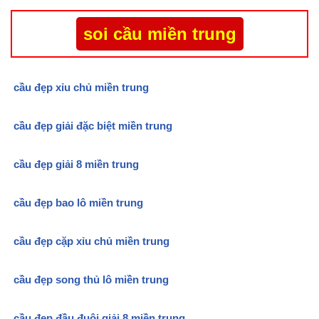
soi cầu miền trung
cầu đẹp xỉu chủ miền trung
cầu đẹp giải đặc biệt miền trung
cầu đẹp giải 8 miền trung
cầu đẹp bao lô miền trung
cầu đẹp cặp xỉu chủ miền trung
cầu đẹp song thủ lô miền trung
cầu đẹp đầu đuôi giải 8 miền trung