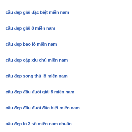
cầu đẹp giải đặc biệt miền nam
cầu đẹp giải 8 miền nam
cầu đẹp bao lô miền nam
cầu đẹp cặp xỉu chủ miền nam
cầu đẹp song thủ lô miền nam
cầu đẹp đầu đuôi giải 8 miền nam
cầu đẹp đầu đuôi đặc biệt miền nam
cầu đẹp lô 3 số miền nam chuẩn