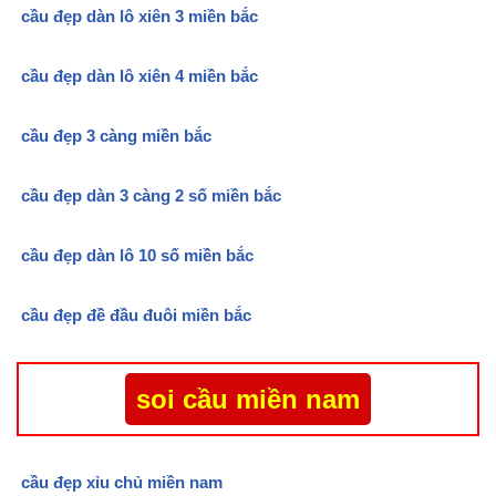
cầu đẹp dàn lô xiên 3 miền bắc
cầu đẹp dàn lô xiên 4 miền bắc
cầu đẹp 3 càng miền bắc
cầu đẹp dàn 3 càng 2 số miền bắc
cầu đẹp dàn lô 10 số miền bắc
cầu đẹp đề đầu đuôi miền bắc
soi cầu miền nam
cầu đẹp xỉu chủ miền nam