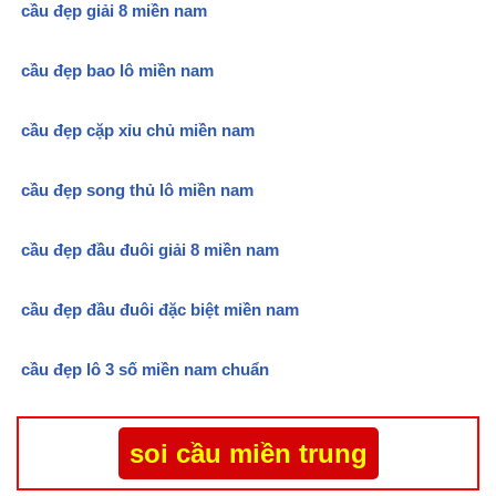
cầu đẹp giải 8 miền nam
cầu đẹp bao lô miền nam
cầu đẹp cặp xỉu chủ miền nam
cầu đẹp song thủ lô miền nam
cầu đẹp đầu đuôi giải 8 miền nam
cầu đẹp đầu đuôi đặc biệt miền nam
cầu đẹp lô 3 số miền nam chuẩn
soi cầu miền trung