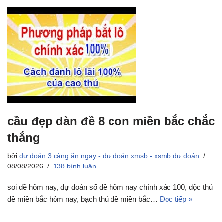
cầu đẹp dàn đề 8 con miền bắc chắc
thắng
bởi
dự đoán 3 càng ăn ngay - dự đoán xmsb - xsmb dự đoán
08/08/2026
138 bình luận
soi đề hôm nay, dự đoán số đề hôm nay chính xác 100, độc thủ
đề miền bắc hôm nay, bạch thủ đề miền bắc…
Đọc tiếp »