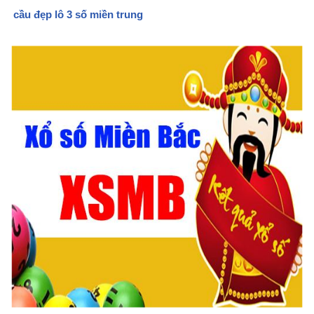
cầu đẹp lô 3 số miền trung