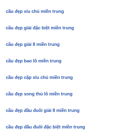
cầu đẹp xỉu chủ miền trung
cầu đẹp giải đặc biệt miền trung
cầu đẹp giải 8 miền trung
cầu đẹp bao lô miền trung
cầu đẹp cặp xỉu chủ miền trung
cầu đẹp song thủ lô miền trung
cầu đẹp đầu đuôi giải 8 miền trung
cầu đẹp đầu đuôi đặc biệt miền trung