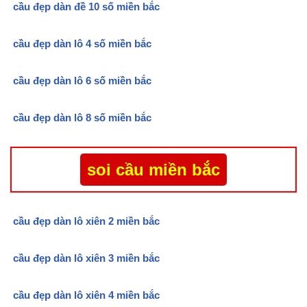
cầu đẹp dàn đề 10 số miền bắc
cầu đẹp dàn lô 4 số miền bắc
cầu đẹp dàn lô 6 số miền bắc
cầu đẹp dàn lô 8 số miền bắc
soi cầu miền bắc
cầu đẹp dàn lô xiên 2 miền bắc
cầu đẹp dàn lô xiên 3 miền bắc
cầu đẹp dàn lô xiên 4 miền bắc