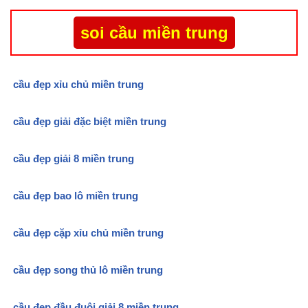
soi cầu miền trung
cầu đẹp xỉu chủ miền trung
cầu đẹp giải đặc biệt miền trung
cầu đẹp giải 8 miền trung
cầu đẹp bao lô miền trung
cầu đẹp cặp xỉu chủ miền trung
cầu đẹp song thủ lô miền trung
cầu đẹp đầu đuôi giải 8 miền trung