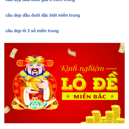
cầu đẹp đầu đuôi đặc biệt miền trung
cầu đẹp lô 3 số miền trung