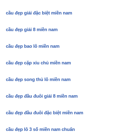
cầu đẹp giải đặc biệt miền nam
cầu đẹp giải 8 miền nam
cầu đẹp bao lô miền nam
cầu đẹp cặp xỉu chủ miền nam
cầu đẹp song thủ lô miền nam
cầu đẹp đầu đuôi giải 8 miền nam
cầu đẹp đầu đuôi đặc biệt miền nam
cầu đẹp lô 3 số miền nam chuẩn