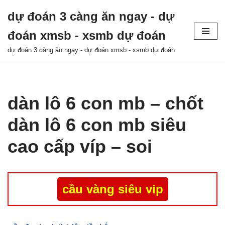
dự đoán 3 càng ăn ngay - dự
Chuyển
đoán xmsb - xsmb dự đoán
tới
nội
dự đoán 3 càng ăn ngay - dự đoán xmsb - xsmb dự đoán
dung
dàn lô 6 con mb – chốt
dàn lô 6 con mb siêu
cao cấp víp – soi
cầu vàng siêu vip