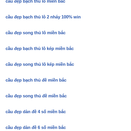
cầu đẹp bạch thủ lô miền bắc
cầu đẹp bạch thủ lô 2 nháy 100% win
cầu đẹp song thủ lô miền bắc
cầu đẹp bạch thủ lô kép miền bắc
cầu đẹp song thủ lô kép miền bắc
cầu đẹp bạch thủ đề miền bắc
cầu đẹp song thủ đề miền bắc
cầu đẹp dàn đề 4 số miền bắc
cầu đẹp dàn đề 6 số miền bắc