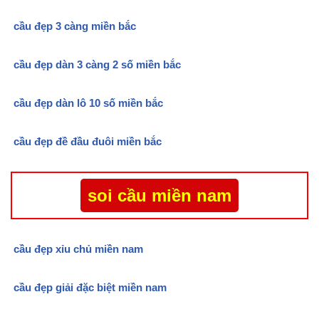
cầu đẹp 3 càng miền bắc
cầu đẹp dàn 3 càng 2 số miền bắc
cầu đẹp dàn lô 10 số miền bắc
cầu đẹp đề đầu đuôi miền bắc
soi cầu miền nam
cầu đẹp xỉu chủ miền nam
cầu đẹp giải đặc biệt miền nam