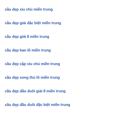
cầu đẹp xỉu chủ miền trung
cầu đẹp giải đặc biệt miền trung
cầu đẹp giải 8 miền trung
cầu đẹp bao lô miền trung
cầu đẹp cặp xỉu chủ miền trung
cầu đẹp song thủ lô miền trung
cầu đẹp đầu đuôi giải 8 miền trung
cầu đẹp đầu đuôi đặc biệt miền trung