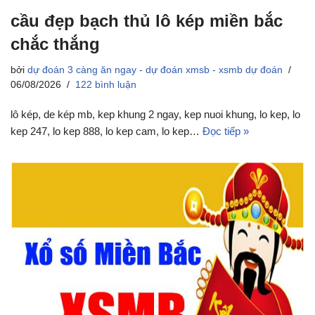
cầu đẹp bạch thủ lô kép miền bắc
chắc thắng
bởi
dự đoán 3 càng ăn ngay - dự đoán xmsb - xsmb dự đoán
06/08/2026
122 bình luận
lô kép, de kép mb, kep khung 2 ngay, kep nuoi khung, lo kep, lo
kep 247, lo kep 888, lo kep cam, lo kep…
Đọc tiếp »