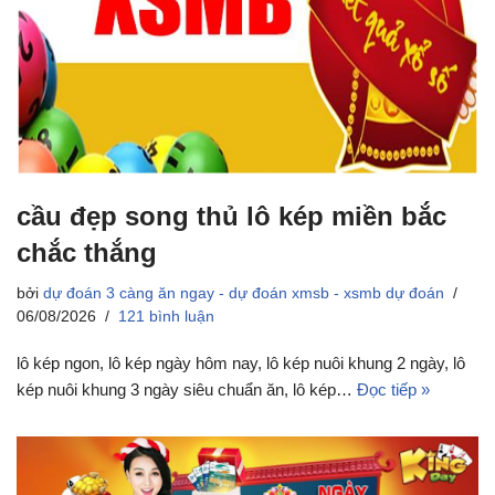
cầu đẹp song thủ lô kép miền bắc
chắc thắng
bởi
dự đoán 3 càng ăn ngay - dự đoán xmsb - xsmb dự đoán
06/08/2026
121 bình luận
lô kép ngon, lô kép ngày hôm nay, lô kép nuôi khung 2 ngày, lô
kép nuôi khung 3 ngày siêu chuẩn ăn, lô kép…
Đọc tiếp »