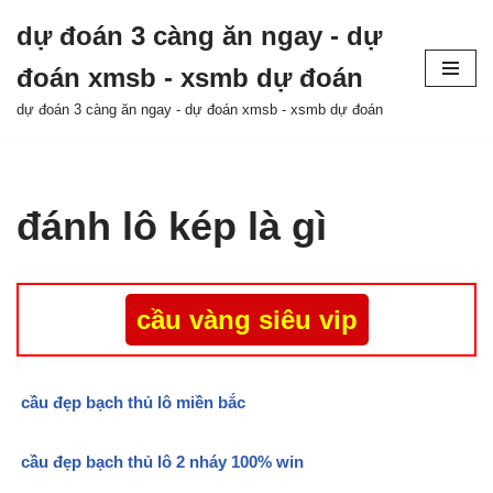
dự đoán 3 càng ăn ngay - dự
Chuyển
đoán xmsb - xsmb dự đoán
tới
nội
dự đoán 3 càng ăn ngay - dự đoán xmsb - xsmb dự đoán
dung
đánh lô kép là gì
cầu vàng siêu vip
cầu đẹp bạch thủ lô miền bắc
cầu đẹp bạch thủ lô 2 nháy 100% win