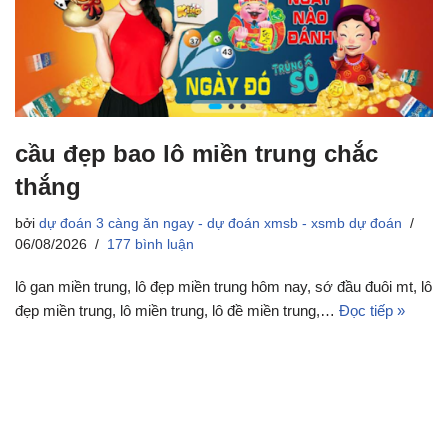
cầu đẹp bao lô miền trung chắc
thắng
bởi
dự đoán 3 càng ăn ngay - dự đoán xmsb - xsmb dự đoán
06/08/2026
177 bình luận
lô gan miền trung, lô đẹp miền trung hôm nay, sớ đầu đuôi mt, lô
đẹp miền trung, lô miền trung, lô đề miền trung,…
Đọc tiếp »