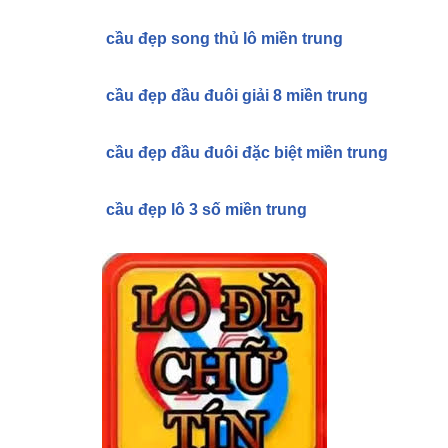
cầu đẹp song thủ lô miền trung
cầu đẹp đầu đuôi giải 8 miền trung
cầu đẹp đầu đuôi đặc biệt miền trung
cầu đẹp lô 3 số miền trung