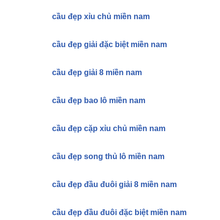
cầu đẹp xỉu chủ miền nam
cầu đẹp giải đặc biệt miền nam
cầu đẹp giải 8 miền nam
cầu đẹp bao lô miền nam
cầu đẹp cặp xỉu chủ miền nam
cầu đẹp song thủ lô miền nam
cầu đẹp đầu đuôi giải 8 miền nam
cầu đẹp đầu đuôi đặc biệt miền nam