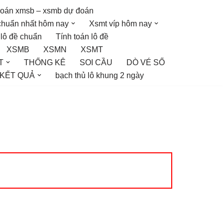
đoán xmsb – xsmb dự đoán
huẩn nhất hôm nay
Xsmt víp hôm nay
lô đề chuẩn
Tính toán lô đề
XSMB
XSMN
XSMT
T
THỐNG KÊ
SOI CẦU
DÒ VÉ SỐ
 KẾT QUẢ
bạch thủ lô khung 2 ngày