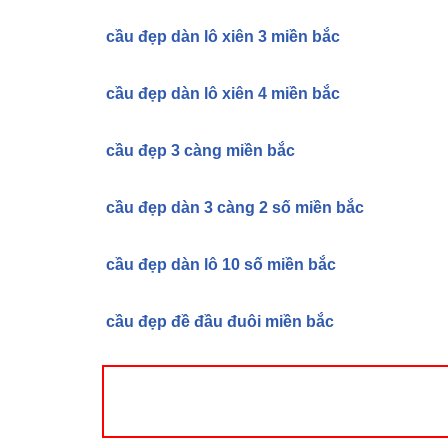
cầu đẹp dàn lô xiên 3 miền bắc
cầu đẹp dàn lô xiên 4 miền bắc
cầu đẹp 3 càng miền bắc
cầu đẹp dàn 3 càng 2 số miền bắc
cầu đẹp dàn lô 10 số miền bắc
cầu đẹp đề đầu đuôi miền bắc