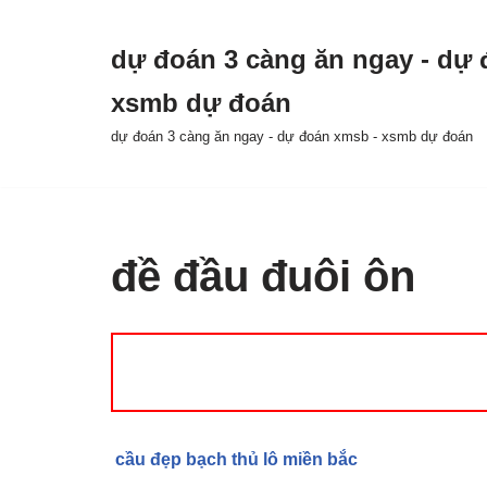
dự đoán 3 càng ăn ngay - dự 
Chuyển
tới
xsmb dự đoán
nội
dự đoán 3 càng ăn ngay - dự đoán xmsb - xsmb dự đoán
dung
đề đầu đuôi ôn
cầu đẹp bạch thủ lô miền bắc