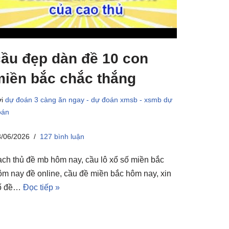
cầu đẹp dàn đề 10 con
miền bắc chắc thắng
ởi
dự đoán 3 càng ăn ngay - dự đoán xmsb - xsmb dự
oán
3/06/2026
127 bình luận
ạch thủ đề mb hôm nay, cầu lô xổ số miền bắc
ôm nay đề online, cầu đề miền bắc hôm nay, xin
ố đề…
Đọc tiếp »