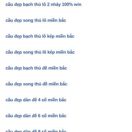
cầu đẹp bạch thủ lô 2 nháy 100% win
cầu đẹp song thủ lô miền bắc
cầu đẹp bạch thủ lô kép miền bắc
cầu đẹp song thủ lô kép miền bắc
cầu đẹp bạch thủ đề miền bắc
cầu đẹp song thủ đề miền bắc
cầu đẹp dàn đề 4 số miền bắc
cầu đẹp dàn đề 6 số miền bắc
cầu đẹp dàn đề 8 số miền bắc