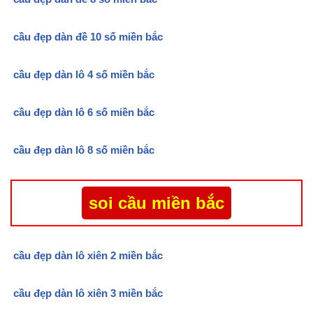
cầu đẹp dàn đề 10 số miền bắc
cầu đẹp dàn lô 4 số miền bắc
cầu đẹp dàn lô 6 số miền bắc
cầu đẹp dàn lô 8 số miền bắc
soi cầu miền bắc
cầu đẹp dàn lô xiên 2 miền bắc
cầu đẹp dàn lô xiên 3 miền bắc