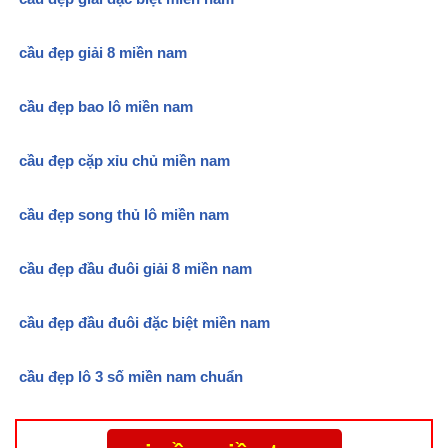
cầu đẹp giải 8 miền nam
cầu đẹp bao lô miền nam
cầu đẹp cặp xỉu chủ miền nam
cầu đẹp song thủ lô miền nam
cầu đẹp đầu đuôi giải 8 miền nam
cầu đẹp đầu đuôi đặc biệt miền nam
cầu đẹp lô 3 số miền nam chuẩn