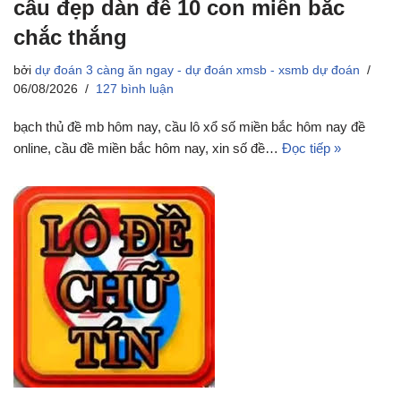
cầu đẹp dàn đề 10 con miền bắc
chắc thắng
bởi
dự đoán 3 càng ăn ngay - dự đoán xmsb - xsmb dự đoán
06/08/2026
127 bình luận
bạch thủ đề mb hôm nay, cầu lô xổ số miền bắc hôm nay đề
online, cầu đề miền bắc hôm nay, xin số đề…
Đọc tiếp »