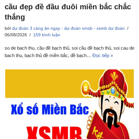
cầu đẹp đề đầu đuôi miền bắc chắc
thắng
bởi
dự đoán 3 càng ăn ngay - dự đoán xmsb - xsmb dự đoán
06/08/2026
159 bình luận
so de bach thu, cầu đề bạch thủ, soi cầu đề bạch thủ, soi cau de
bach thu, bạch thủ đề miền bắc, đề bạch…
Đọc tiếp »