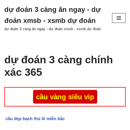
dự đoán 3 càng ăn ngay - dự
Chuyển
đoán xmsb - xsmb dự đoán
tới
nội
dự đoán 3 càng ăn ngay - dự đoán xmsb - xsmb dự đoán
dung
dự đoán 3 càng chính
xác 365
cầu vàng siêu vip
cầu đẹp bạch thủ lô miền bắc