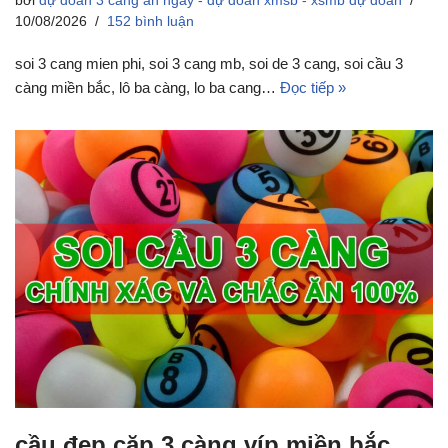
bởi
dự đoán 3 càng ăn ngay - dự đoán xmsb - xsmb dự đoán
10/08/2026
152 bình luận
soi 3 cang mien phi, soi 3 cang mb, soi de 3 cang, soi cầu 3
càng miền bắc, lô ba càng, lo ba cang…
Đọc tiếp »
cầu đẹp cặp 3 càng víp miền bắc