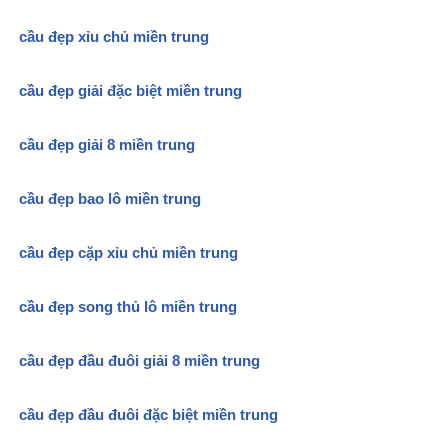
cầu đẹp xỉu chủ miền trung
cầu đẹp giải đặc biệt miền trung
cầu đẹp giải 8 miền trung
cầu đẹp bao lô miền trung
cầu đẹp cặp xỉu chủ miền trung
cầu đẹp song thủ lô miền trung
cầu đẹp đầu đuôi giải 8 miền trung
cầu đẹp đầu đuôi đặc biệt miền trung